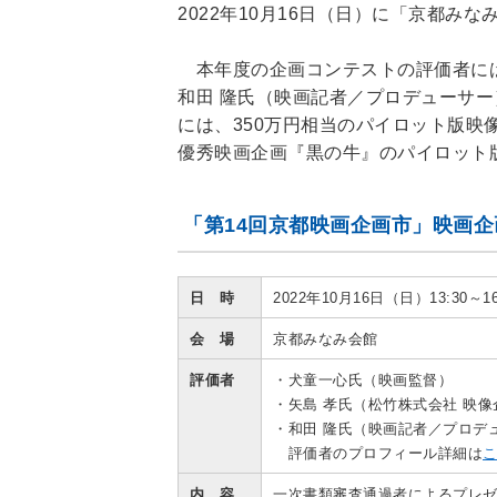
2022年10月16日（日）に「京都み
本年度の企画コンテストの評価者には
和田 隆氏（映画記者／プロデューサ
には、350万円相当のパイロット版映
優秀映画企画『黒の牛』のパイロット
「第14回京都映画企画市」映画企
日 時
2022年10月16日（日）13:30～1
会 場
京都みなみ会館
評価者
・犬童一心氏（映画監督）
・矢島 孝氏（松竹株式会社 映
・和田 隆氏（映画記者／プロデ
評価者のプロフィール詳細は
内 容
一次書類審査通過者によるプレ