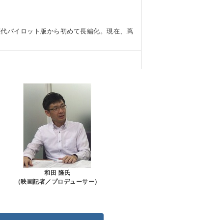
歴代パイロット版から初めて長編化。現在、蔦
和田 隆氏
（映画記者／プロデューサー）