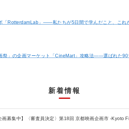
「RotterdamLab」――私たちが5日間で学んだこと、こ
祭」の企画マーケット「CineMart」攻略法――選ばれた9
新着情報
画募集中】〈審査員決定〉第18回 京都映画企画市 -Kyoto Film