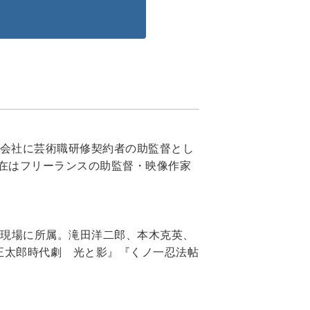
式会社に芸術職研修契約者の助監督とし
在はフリーランスの助監督・映像作家
て現場に所属。滝田洋二郎、本木克英、
正太郎時代劇 光と影』『くノ一忍法帖