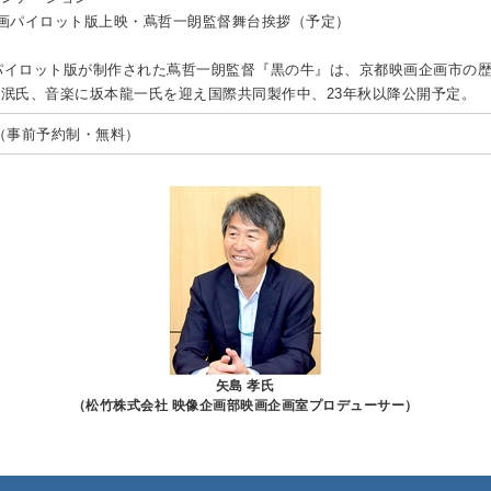
画企画パイロット版上映・蔦哲一朗監督舞台挨拶（予定）
てパイロット版が制作された蔦哲一朗監督『黒の牛』は、京都映画企画市の
泯氏、音楽に坂本龍一氏を迎え国際共同製作中、23年秋以降公開予定。
（事前予約制・無料）
矢島 孝氏
（松竹株式会社 映像企画部映画企画室プロデューサー）