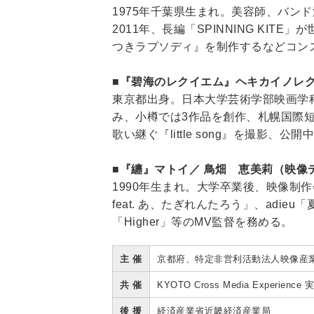
1975年千葉県生まれ。美容師、バ
2011年、長編「SPINNING KI
つきラプソディ』を制作するなどコン
■『碧海のレクイエム』ヘキカイノレ
東京都出身。日本大学芸術学部映画学
み、小樽では3作品を創作、札幌国際
歌い継ぐ『little song』を撮影、公開
■『纏』マトイ／ 鳥畑 恵美莉（映像
1990年生まれ。大学卒業後、映像制
feat. あ、たぎれんたろう」、adieu「
「Higher」等のMV監督を務める。
主 催
京都府、特定非営利活動法人映像産
共 催
KYOTO Cross Media Experienc
後 援
経済産業省近畿経済産業局