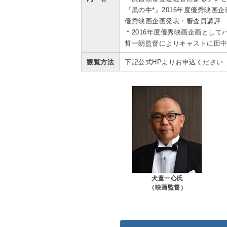
『黒の牛*』2016年度優秀映
優秀映画企画発表・審査員講評
＊2016年度優秀映画企画とし
哲一朗監督によりキャストに田中
観覧方法
下記公式HPよりお申込ください
犬童一心氏
（映画監督）