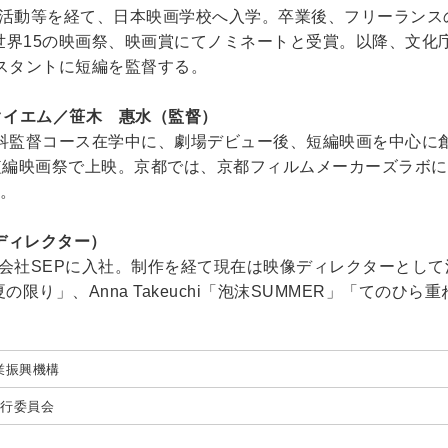
ンド活動等を経て、日本映画学校へ入学。卒業後、フリーラン
TE」が世界15の映画祭、映画賞にてノミネートと受賞。以降、文化庁
スタントに短編を監督する。
クイエム／笹木 惠水（監督）
科監督コース在学中に、劇場デビュー後、短編映画を中心に
短編映画祭で上映。京都では、京都フィルムメーカーズラボに
中。
ディレクター）
作会社SEPに入社。制作を経て現在は映像ディレクターとして
夏の限り」、Anna Takeuchi「泡沫SUMMER」「てのひら重ねれば
業振興機構
e 実行委員会