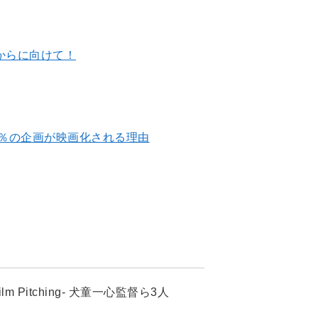
れからに向けて！
0％の企画が映画化される理由
 Pitching- 犬童一心監督ら3人