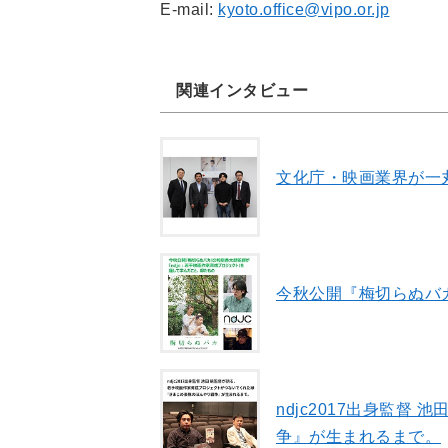
E-mail:
kyoto.office@vipo.or.jp
関連インタビュー
文化庁・映画業界が一
今秋公開『梅切らぬバ
ndjc2017出身監
争』が生まれるまで。