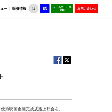
メールニュース
ビュー
採用情報
EN
お問い合わせ
登録
VIPOとは
事業一覧
VIPOの理念
事業実績・報告
設
役員紹介
会員紹介
組
ト
、優秀映画企画完成披露上映会を、