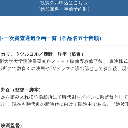
観覧のお申込はこちら
（参加無料・事前予約制）
ト一次審査通過企画一覧（作品名五十音順）
ヒカリ、ウツルヨル／鹿野 洋平（監督）
藝術大学大学院映像研究科メディア映像専攻修了後、 東映株
影所にて数多くの映画やTVドラマに演出部として参加後、現
 邦彦（監督・脚本）
業界に足を踏み入れ松竹撮影所にて時代劇をメインに助監督とし
加し、現在も時代劇の新時代に向けて躍進中である。『池波
（映画監督）