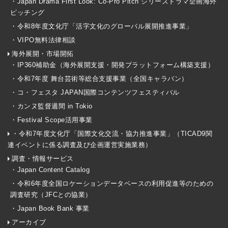
・Japan Drama First Look: Co-Pro Pitch シリーズドラマ企画海外
ピッチング
・令和8年度文化庁「活字文化のグローバル展開推進事業」
・VIPO無料法律相談
海外展開・市場開拓
・IP360補助金（海外展開支援・開発プラットフォーム構築支援）
・令和7年度 舞台芸術等総合支援事業（全国キャラバン）
・コ・フェスタ JAPAN国際コンテンツフェスティバル
・カンヌ監督週間 in Tokio
・Festival Scope活用事業
・令和7年度文化庁「国際文化交流・協力推進事業」（TICAD9関
連イベントに係る調査及び企画運営実施業務）
調査・情報サービス
・Japan Content Catalog
・令和6年度全国ロケーションデータベースの利用促進等のための
調査研究（JFCとの協業）
・Japan Book Bank 事業
アーカイブ