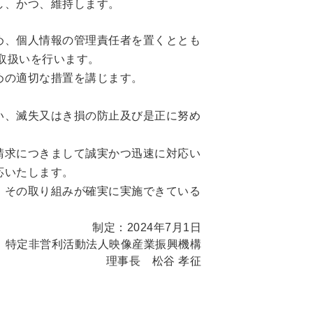
し、かつ、維持します。
め、個人情報の管理責任者を置くととも
の取扱いを行います。
めの適切な措置を講じます。
い、滅失又はき損の防止及び是正に努め
請求につきまして誠実かつ迅速に対応い
応いたします。
。その取り組みが確実に実施できている
制定：2024年7月1日
特定非営利活動法人映像産業振興機構
理事長 松谷 孝征