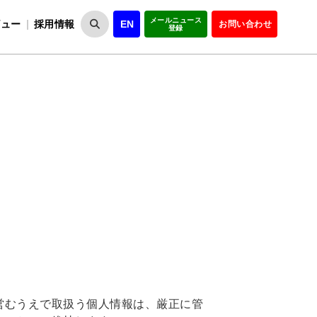
メールニュース
ビュー
採用情報
EN
お問い合わせ
登録
VIPOとは
事業一覧
VIPOの理念
事業実績・報告
設
役員紹介
会員紹介
組
営むうえで取扱う個人情報は、厳正に管