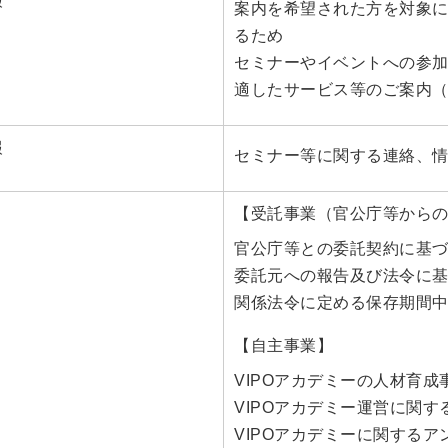
報
案内を希望された方を対象
るため
セミナーやイベントへの参
適したサービス等のご案内
報
セミナー等に関する連絡、
【受託事業（官公庁等から
官公庁等との委託契約に基
委託元への報告及び法令に
関係法令に定める保存期間
【自主事業】
VIPOアカデミーの人材育成
VIPOアカデミー運営に関
VIPOアカデミーに関する