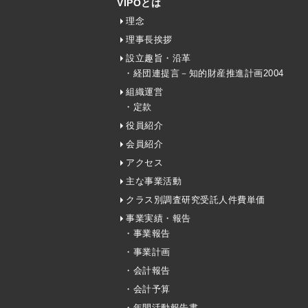
VIPOとは
理念
理事長挨拶
設立趣旨・沿革
・経団連提言－知的財産推進計画2004
組織運営
・定款
役員紹介
会員紹介
アクセス
主な事業活動
クラス別調査研究受託人件費単価
事業実績・報告
・事業報告
・事業計画
・会計報告
・会計予算
・年間活動報告書