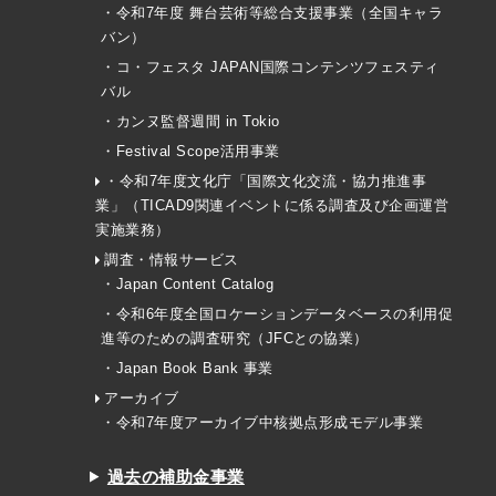
・令和7年度 舞台芸術等総合支援事業（全国キャラ
バン）
・コ・フェスタ JAPAN国際コンテンツフェスティ
バル
・カンヌ監督週間 in Tokio
・Festival Scope活用事業
・令和7年度文化庁「国際文化交流・協力推進事
業」（TICAD9関連イベントに係る調査及び企画運営
実施業務）
調査・情報サービス
・Japan Content Catalog
・令和6年度全国ロケーションデータベースの利用促
進等のための調査研究（JFCとの協業）
・Japan Book Bank 事業
アーカイブ
・令和7年度アーカイブ中核拠点形成モデル事業
過去の補助金事業