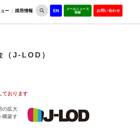
メールニュース
ビュー
採用情報
EN
お問い合わせ
登録
VIPOとは
事業一覧
VIPOの理念
事業実績・報告
設
役員紹介
会員紹介
組
（J-LOD）
しております
開の拡大
を構築す