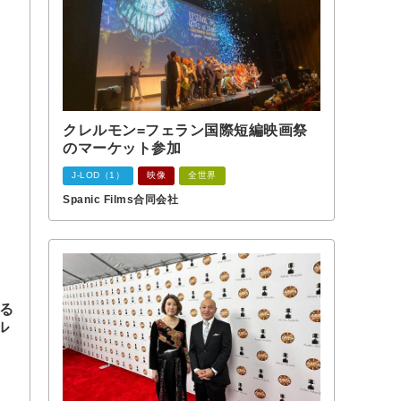
クレルモン=フェラン国際短編映画祭
のマーケット参加
J-LOD（1）
映像
全世界
Spanic Films合同会社
ける
ル