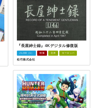
『長屋紳士録』4Kデジタル修復版
J-LOD（1）
映像
北米
ヨーロッパ
松竹株式会社