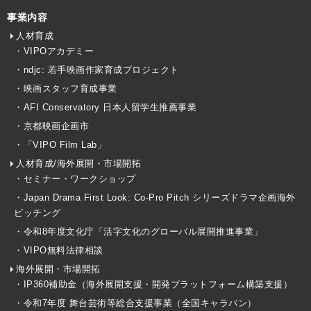
事業内容
人材育成
・VIPOアカデミー
・ndjc: 若手映画作家育成プロジェクト
・映画スタッフ育成事業
・AFI Conservatory 日本人留学生推薦事業
・京都映画企画市
・「VIPO Film Lab」
人材育成/海外展開・市場開拓
・セミナー・ワークショップ
・Japan Drama First Look: Co-Pro Pitch シリーズドラマ企画海外
ピッチング
・令和8年度文化庁「活字文化のグローバル展開推進事業」
・VIPO無料法律相談
海外展開・市場開拓
・IP360補助金（海外展開支援・開発プラットフォーム構築支援）
・令和7年度 舞台芸術等総合支援事業（全国キャラバン）