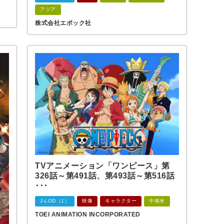
アジア
株式会社エポック社
TVアニメーション「ワンピース」第
326話～第491話、第493話～第516話
･･･
J-LOD（1）
映像
キャラクター
中南米
TOEI ANIMATION INCORPORATED