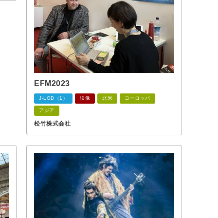
EFM2023
J-LOD（1）
映像
北米
ヨーロッパ
アジア
松竹株式会社