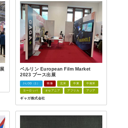
出展
ベルリン European Film Market
2023 ブース出展
J-LOD（1）
映像
北米
中東
中南米
ヨーロッパ
オセアニア
アフリカ
アジア
ギャガ株式会社