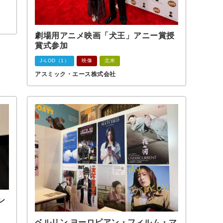
劇場用アニメ映画「犬王」アニー賞授
賞式参加
J-LOD（1）
映像
北米
アスミック・エース株式会社
ン
ベルリン ヨーロピアン・フィルム・マ