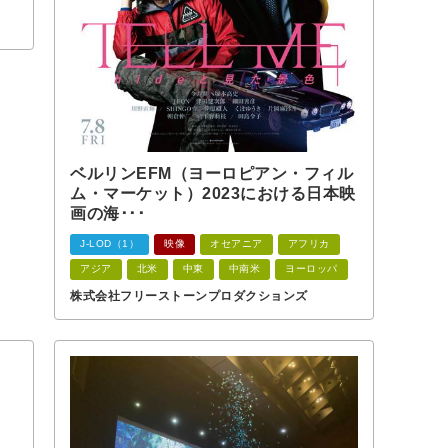
ベルリンEFM（ヨーロピアン・フィル
ム・マーケット）2023における日本映
画の海･･･
J-LOD（1）
映像
オセアニア
アフリカ
アジア
北米
中東
中南米
ヨーロッパ
株式会社フリーストーンプロダクションズ