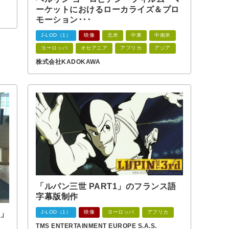
ーケットにおけるローカライズ＆プロ
モーション･･･
J-LOD（1）
映像
北米
中東
中南米
ヨーロッパ
オセアニア
アフリカ
アジア
株式会社KADOKAWA
「ルパン三世 PART1」のフランス語
字幕版制作
J-LOD（1）
映像
ヨーロッパ
アフリカ
h」
TMS ENTERTAINMENT EUROPE S.A.S.