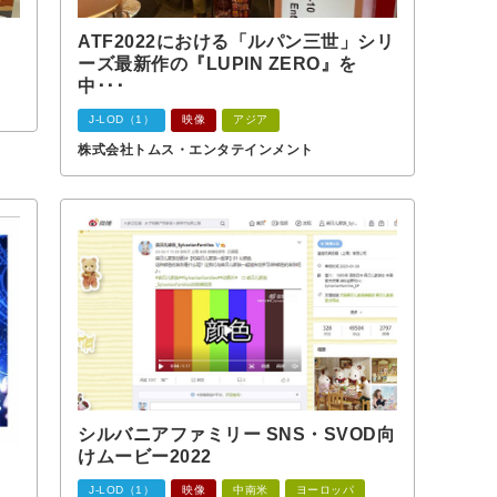
ATF2022における「ルパン三世」シリ
ーズ最新作の『LUPIN ZERO』を
中･･･
J-LOD（1）
映像
アジア
株式会社トムス・エンタテインメント
シルバニアファミリー SNS・SVOD向
けムービー2022
J-LOD（1）
映像
中南米
ヨーロッパ