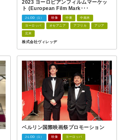
2023 ヨーロピアンフィルムマーケッ
ト (European Film Mark･･･
J-LOD（1）
映像
中東
中南米
ヨーロッパ
オセアニア
アフリカ
アジア
北米
株式会社ヴィレッヂ
ベルリン国際映画祭プロモーション
J-LOD（1）
映像
ヨーロッパ