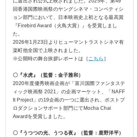
に選出され公式上映されました。2025年、第49
回香港国際映画祭のヤングシネマ・コンペティシ
ョン部門において、日本映画史上初となる最高賞
『Firebird Award（火鳥大賞）』を受賞しまし
た。
2026年1月23日よりヒューマントラストシネマ有
楽町他全国で上映されました。
※公開時の舞台挨拶レポートは［
こちら
］
〇『水虎』（監督：金子雅和）
2020年度優秀映画企画が「富川国際ファンタステ
ィック映画祭 2021」の企画マーケット、「NAFF
It Project」の19企画の一つに選出され、ポストプ
ロダクションサポート部門にてMocha Chai
Awardを受賞しました。
〇『うつつの光、うつる夜』（監督：鹿野洋平）