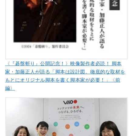
〈『碁盤斬り』公開記念！〉映像製作者必読！ 脚本
家・加藤正人が語る「脚本は設計図。徹底的な取材を
もとにオリジナル脚本を書く脚本家が必要！」〈前
編〉