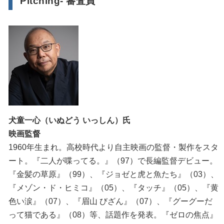
Pitching- 審査員
犬童一心（いぬどう いっしん）氏
映画監督
1960年生まれ。高校時代より自主映画の監督・製作をスタ
ート。『二人が喋ってる。』（97）で長編監督デビュー。
『金髪の草原』（99）、『ジョゼと虎と魚たち』（03）、
『メゾン・ド・ヒミコ』（05）、『タッチ』（05）、『黄
色い涙』（07）、『眉山 びざん』（07）、『グーグーだ
って猫である』（08）等、話題作を発表。『ゼロの焦点』