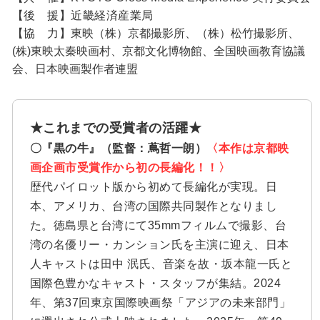
【後 援】近畿経済産業局
【協 力】
東映（株）京都撮影所、（株）松竹撮影所、
(株)東映太秦映画村、京都文化博物館、全国映画教育協議
会、日本映画製作者連盟
★これまでの受賞者の活躍★
〇『黒の牛』（監督：蔦哲一朗）
〈本作は京都映
画企画市受賞作から初の長編化！！〉
歴代パイロット版から初めて長編化が実現。日
本、アメリカ、台湾の国際共同製作となりまし
た。徳島県と台湾にて35mmフィルムで撮影、台
湾の名優リー・カンション氏を主演に迎え、日本
人キャストは田中 泯氏、音楽を故・坂本龍一氏と
国際色豊かなキャスト・スタッフが集結。2024
年、第37回東京国際映画祭「アジアの未来部門」