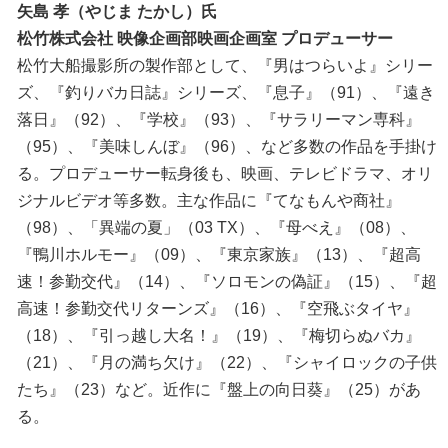
矢島 孝（やじま たかし）氏
松竹株式会社 映像企画部映画企画室 プロデューサー
松竹大船撮影所の製作部として、『男はつらいよ』シリー
ズ、『釣りバカ日誌』シリーズ、『息子』（91）、『遠き
落日』（92）、『学校』（93）、『サラリーマン専科』
（95）、『美味しんぼ』（96）、など多数の作品を手掛け
る。プロデューサー転身後も、映画、テレビドラマ、オリ
ジナルビデオ等多数。主な作品に『てなもんや商社』
（98）、「異端の夏」（03 TX）、『母べえ』（08）、
『鴨川ホルモー』（09）、『東京家族』（13）、『超高
速！参勤交代』（14）、『ソロモンの偽証』（15）、『超
高速！参勤交代リターンズ』（16）、『空飛ぶタイヤ』
（18）、『引っ越し大名！』（19）、『梅切らぬバカ』
（21）、『月の満ち欠け』（22）、『シャイロックの子供
たち』（23）など。近作に『盤上の向日葵』（25）があ
る。