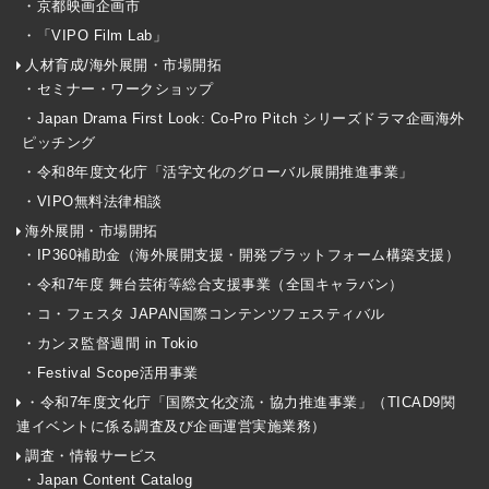
・京都映画企画市
・「VIPO Film Lab」
人材育成/海外展開・市場開拓
・セミナー・ワークショップ
・Japan Drama First Look: Co-Pro Pitch シリーズドラマ企画海外
ピッチング
・令和8年度文化庁「活字文化のグローバル展開推進事業」
・VIPO無料法律相談
海外展開・市場開拓
・IP360補助金（海外展開支援・開発プラットフォーム構築支援）
・令和7年度 舞台芸術等総合支援事業（全国キャラバン）
・コ・フェスタ JAPAN国際コンテンツフェスティバル
・カンヌ監督週間 in Tokio
・Festival Scope活用事業
・令和7年度文化庁「国際文化交流・協力推進事業」（TICAD9関
連イベントに係る調査及び企画運営実施業務）
調査・情報サービス
・Japan Content Catalog