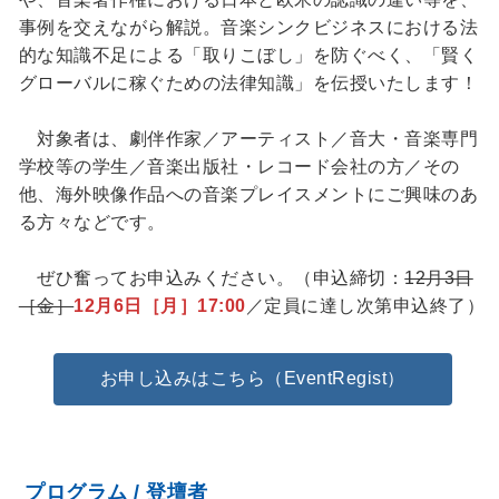
事例を交えながら解説。音楽シンクビジネスにおける法
的な知識不足による「取りこぼし」を防ぐべく、「賢く
グローバルに稼ぐための法律知識」を伝授いたします！
対象者は、劇伴作家／アーティスト／音大・音楽専門
学校等の学生／音楽出版社・レコード会社の方／その
他、海外映像作品への音楽プレイスメントにご興味のあ
る方々などです。
ぜひ奮ってお申込みください。（申込締切：
12月3日
［金］
12月6日［月］17:00
／定員に達し次第申込終了）
お申し込みはこちら（EventRegist）
プログラム / 登壇者