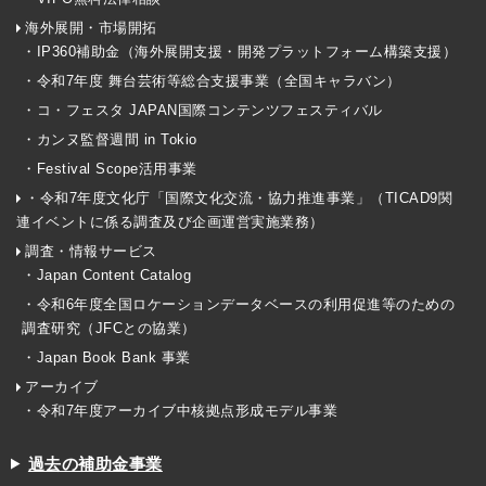
海外展開・市場開拓
・IP360補助金（海外展開支援・開発プラットフォーム構築支援）
・令和7年度 舞台芸術等総合支援事業（全国キャラバン）
・コ・フェスタ JAPAN国際コンテンツフェスティバル
・カンヌ監督週間 in Tokio
・Festival Scope活用事業
・令和7年度文化庁「国際文化交流・協力推進事業」（TICAD9関
連イベントに係る調査及び企画運営実施業務）
調査・情報サービス
・Japan Content Catalog
・令和6年度全国ロケーションデータベースの利用促進等のための
調査研究（JFCとの協業）
・Japan Book Bank 事業
アーカイブ
・令和7年度アーカイブ中核拠点形成モデル事業
過去の補助金事業