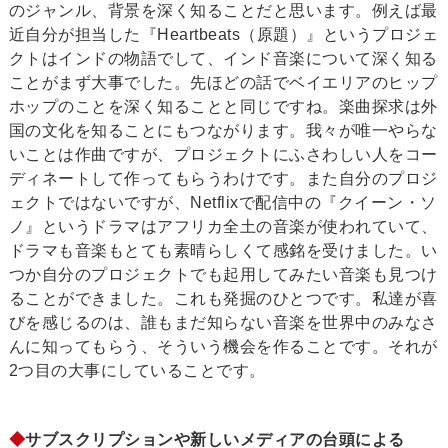
のジャンル、背景を深く知ることだと思います。例えば最
近自分が担当した『Heartbeats（原題）』というプロジェ
クトはインドの物語でして、インド音楽について深く知る
ことがまず大事でした。先ほどの話でベイエリアのヒップ
ホップのことを深く知ることと同じですね。楽曲探求は外
国の文化を知ることにもつながります。我々が唯一やらな
いことは作曲ですが、プロジェクトにふさわしい人をコー
ディネートして作ってもらうわけです。また自分のプロジ
ェクトではないですが、Netflixで配信中の『クイーン・ソ
ノ』というドラマはアフリカ全土の音楽が使われていて、
ドラマも音楽もとても素晴らしくて感銘を受けました。い
つか自分のプロジェクトでも起用してみたい音楽も見つけ
ることができました。これも発掘のひとつです。私達が喜
びを感じるのは、誰もまだ知らない音楽を世界中のみなさ
んに知ってもらう、そういう機会を作ることです。それが
2つ目の大事にしていることです。
◆
サブスクリプションや新しいメディアの台頭による