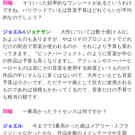
田端
そういった効率的なワンシートがあるというわけ
ですね。ハリウッドでいえば音楽予算はどれぐらいが平均
的なのでしょう？
ジョエル
&
ジョナサン
大作については数十億(ドル)に
およぶものもありますが、やはりそのプロジェクトでどれ
だけの割合で音楽が使われるのか、それにより予算も変わ
ってきます。『ピッチパーフェクト』のように音楽が中心
の作品は予算も高くなりますし、アクションやスーパーヒ
ーローものは逆にその音楽を使用する頻度というものが1
作品の中にそんなに多くはないので、大作といえども音楽
予算は小さいです。ただテーマ曲として壮大に使用される
ものであれば規模もかわってくるので、音楽だけの予算で
も相当の額です。
田端
一番高かったライセンスは何ですか？
ジョエル
今までで1番高かった曲はメアリー・J.ブラ
イジじゃなかったかな。作品全般のメインテーマや主題