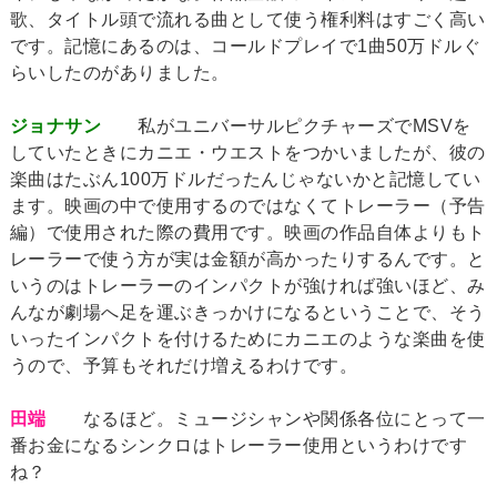
歌、タイトル頭で流れる曲として使う権利料はすごく高い
です。記憶にあるのは、コールドプレイで1曲50万ドルぐ
らいしたのがありました。
ジョナサン
私がユニバーサルピクチャーズでMSVを
していたときにカニエ・ウエストをつかいましたが、彼の
楽曲はたぶん100万ドルだったんじゃないかと記憶してい
ます。映画の中で使用するのではなくてトレーラー（予告
編）で使用された際の費用です。映画の作品自体よりもト
レーラーで使う方が実は金額が高かったりするんです。と
いうのはトレーラーのインパクトが強ければ強いほど、み
んなが劇場へ足を運ぶきっかけになるということで、そう
いったインパクトを付けるためにカニエのような楽曲を使
うので、予算もそれだけ増えるわけです。
田端
なるほど。ミュージシャンや関係各位にとって一
番お金になるシンクロはトレーラー使用というわけです
ね？