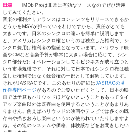
田端
IMDb Proは非常に有効なソースなのでぜひ活用
してみてください。
音楽の権利クリアランスはコンテンツをリリースできるか
どうかをMSVが担っているわけですから、責任がとても
大きいです。日米のシンクロの違いを簡単に説明します
と、アメリカはシンクロ権というのは独立した権利で、シ
ンクロ費用は権利者の指値となっています。ハリウッド映
画やCMなど音楽予算が非常に大きい場合に応じて、シン
クロ部分だけオペレーションしてもビジネスが成り立つと
いう市場規模です。それに対して日本ではシンクロ権は独
立した権利ではなく録音権の一部として解釈しています。
それがJASRACです。このあたりの詳細は
JASRACの著
作権専門ページ
があるのでご覧いただくとして、日本の映
画では予算もハリウッドほどないということもあってタイ
アップ楽曲以外は既存曲を使用するということがあまりあ
りません。例えばハリウッドの映画やテレビでは多くの既
存曲や描きおろし楽曲というのが使われていたりしますよ
ね。その辺のシステムや価格、体験談などをお聞きしたい