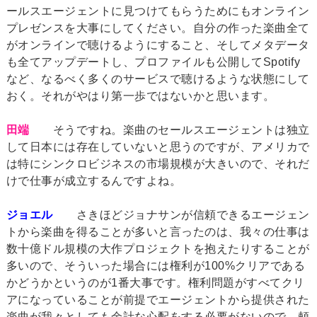
ールスエージェントに見つけてもらうためにもオンライン
プレゼンスを大事にしてください。自分の作った楽曲全て
がオンラインで聴けるようにすること、そしてメタデータ
も全てアップデートし、プロファイルも公開してSpotify
など、なるべく多くのサービスで聴けるような状態にして
おく。それがやはり第一歩ではないかと思います。
田端
そうですね。楽曲のセールスエージェントは独立
して日本には存在していないと思うのですが、アメリカで
は特にシンクロビジネスの市場規模が大きいので、それだ
けで仕事が成立するんですよね。
ジョエル
さきほどジョナサンが信頼できるエージェン
トから楽曲を得ることが多いと言ったのは、我々の仕事は
数十億ドル規模の大作プロジェクトを抱えたりすることが
多いので、そういった場合には権利が100%クリアである
かどうかというのが1番大事です。権利問題がすべてクリ
アになっていることが前提でエージェントから提供された
楽曲が我々としても余計な心配をする必要がないので、頼