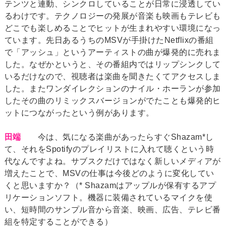
テンツと連動、シンクロしていることが日常に浸透してい
るわけです。テクノロジーの発展が音楽も映画もテレビも
どこでも楽しめることでヒットが生まれやすい環境になっ
ています。先日あるうちのMSVが手掛けたNetflixの番組
で「アッシュ」というアーティストの曲が爆発的に売れま
した。なぜかというと、その番組内ではリップシンクして
いるだけなので、視聴者は楽曲を聞きたくてアクセスしま
した。またワンダイレクションのナイル・ホーランが参加
したその曲のリミックスバージョンがでたことも爆発的ヒ
ットにつながったという例があります。
田端
今は、気になる楽曲があったらすぐShazam*し
て、それをSpotifyのプレイリストに入れて聴くという時
代なんですよね。サブスクだけではなく新しいメディアが
増えたことで、MSVの仕事は今後どのように変化してい
くと思いますか？（* Shazamはアップルが保有するアプ
リケーションソフト。機器に装備されているマイクを使
い、短時間のサンプル音から音楽、映画、広告、テレビ番
組を特定することができる）