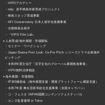
・VIPOアカデミー
・ndjc: 若手映画作家育成プロジェクト
・映画スタッフ育成事業
・AFI Conservatory 日本人留学生推薦事業
・京都映画企画市
・「VIPO Film Lab」
人材育成/海外展開・市場開拓
・セミナー・ワークショップ
・Japan Drama First Look: Co-Pro Pitch シリーズドラマ企画海外
ピッチング
・令和8年度文化庁「活字文化のグローバル展開推進事業」
・VIPO無料法律相談
海外展開・市場開拓
・IP360補助金（海外展開支援・開発プラットフォーム構築支援）
・令和7年度 舞台芸術等総合支援事業（全国キャラバン）
・コ・フェスタ JAPAN国際コンテンツフェスティバル
・カンヌ監督週間 in Tokio