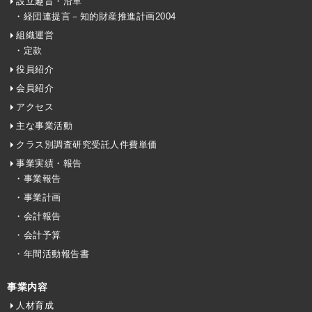
設立趣旨・沿革
・経団連提言－知的財産推進計画2004
組織運営
・定款
役員紹介
会員紹介
アクセス
主な事業活動
クラス別調査研究受託人件費単価
事業実績・報告
・事業報告
・事業計画
・会計報告
・会計予算
・年間活動報告書
事業内容
人材育成