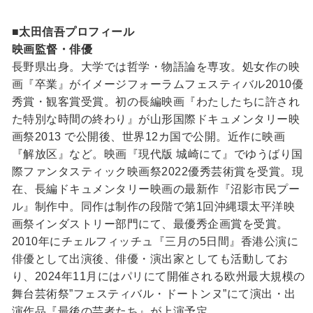
■太田信吾プロフィール
映画監督・俳優
長野県出身。大学では哲学・物語論を専攻。処女作の映
画『卒業』がイメージフォーラムフェスティバル2010優
秀賞・観客賞受賞。初の長編映画『わたしたちに許され
た特別な時間の終わり』が山形国際ドキュメンタリー映
画祭2013 で公開後、世界12カ国で公開。近作に映画
『解放区』など。映画『現代版 城崎にて』でゆうばり国
際ファンタスティック映画祭2022優秀芸術賞を受賞。現
在、長編ドキュメンタリー映画の最新作『沼影市民プー
ル』制作中。同作は制作の段階で第1回沖縄環太平洋映
画祭インダストリー部門にて、最優秀企画賞を受賞。
2010年にチェルフィッチュ『三月の5日間』香港公演に
俳優として出演後、俳優・演出家としても活動してお
り、2024年11月にはパリにて開催される欧州最大規模の
舞台芸術祭”フェスティバル・ドートンヌ”にて演出・出
演作品『最後の芸者たち』が上演予定。