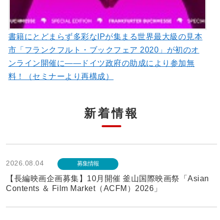
書籍にとどまらず多彩なIPが集まる世界最大級の見本
市「フランクフルト・ブックフェア 2020」が初のオ
ンライン開催に――ドイツ政府の助成により参加無
料！（セミナーより再構成）
新着情報
2026.08.04
募集情報
【長編映画企画募集】10月開催 釜山国際映画祭「Asian
Contents ＆ Film Market（ACFM）2026」