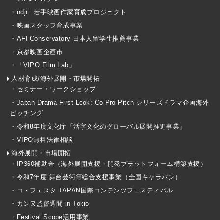
・ndjc: 若手映画作家育成プロジェクト
・映画スタッフ育成事業
・AFI Conservatory 日本人留学生推薦事業
・京都映画企画市
・「VIPO Film Lab」
人材育成/海外展開・市場開拓
・セミナー・ワークショップ
・Japan Drama First Look: Co-Pro Pitch シリーズドラマ企画海外
ピッチング
・令和8年度文化庁「活字文化のグローバル展開推進事業」
・VIPO無料法律相談
海外展開・市場開拓
・IP360補助金（海外展開支援・開発プラットフォーム構築支援）
・令和7年度 舞台芸術等総合支援事業（全国キャラバン）
・コ・フェスタ JAPAN国際コンテンツフェスティバル
・カンヌ監督週間 in Tokio
・Festival Scope活用事業