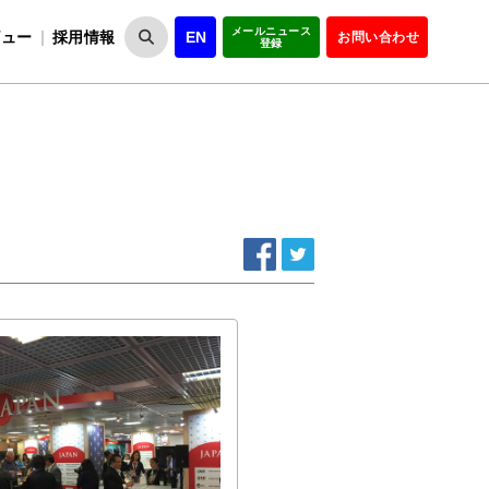
メールニュース
ビュー
採用情報
EN
お問い合わせ
登録
VIPOとは
事業一覧
VIPOの理念
事業実績・報告
設
役員紹介
会員紹介
組