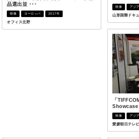
品選出並 ･･･
映像
アジ
映像
ヨーロッパ
2017年
山形国際ドキ
オフィス北野
「TIFFCOM
Showcase 
映像
アジ
愛媛朝日テレ