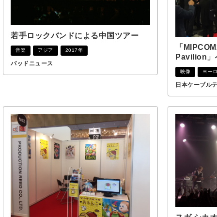
若手ロックバンドによる中国ツアー
「MIPCOM2
音楽
アジア
2017年
Pavilio
バッドニュース
映像
ヨー
日本ケーブル