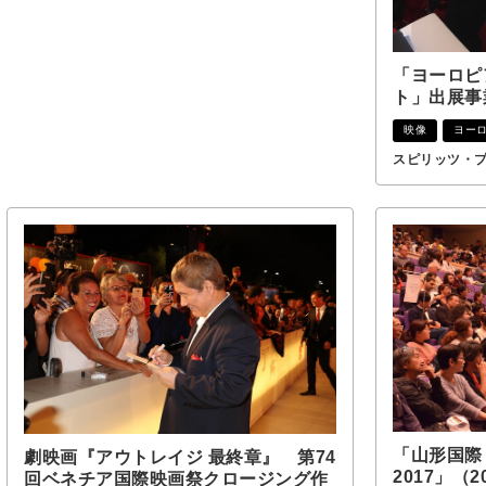
「ヨーロピ
ト」出展事
映像
ヨー
スピリッツ・
「山形国際
劇映画『アウトレイジ 最終章』 第74
2017」（2
回ベネチア国際映画祭クロージング作