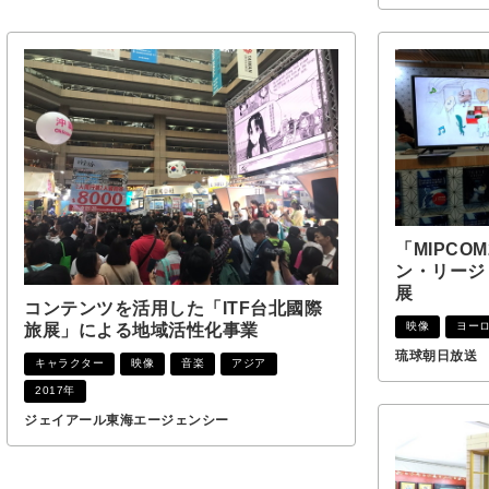
「MIPCO
ン・リージ
展
コンテンツを活用した「ITF台北國際
映像
ヨー
旅展」による地域活性化事業
琉球朝日放送
キャラクター
映像
音楽
アジア
2017年
ジェイアール東海エージェンシー