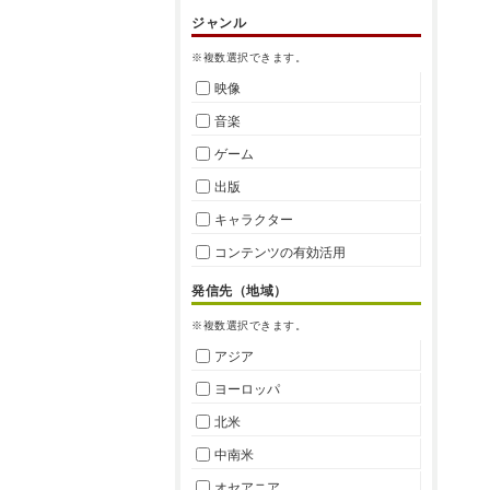
ジャンル
※複数選択できます。
映像
音楽
ゲーム
出版
キャラクター
コンテンツの有効活用
発信先（地域）
※複数選択できます。
アジア
ヨーロッパ
北米
中南米
オセアニア