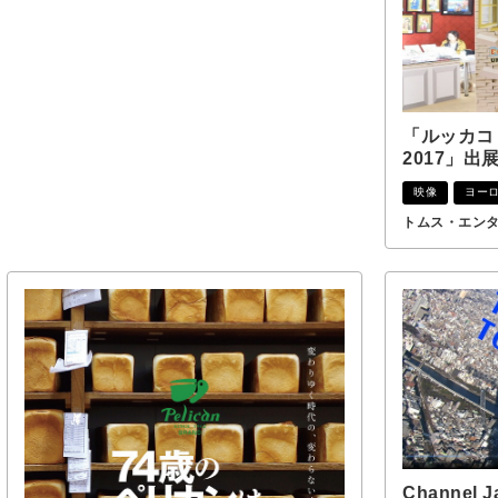
「ルッカ
2017」
映像
ヨー
トムス・エン
Channel