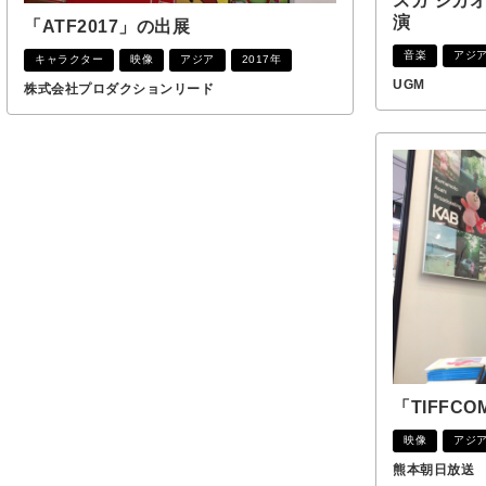
スガ シカオ 2
演
「ATF2017」の出展
音楽
アジ
キャラクター
映像
アジア
2017年
UGM
株式会社プロダクションリード
「TIFFCO
映像
アジ
熊本朝日放送