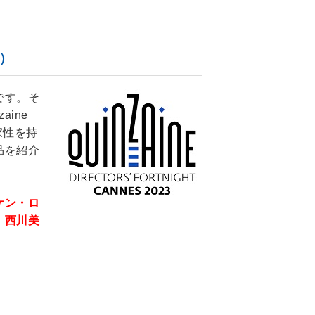
）
です。そ
ine
作家性を持
品を紹介
ケン・ロ
、西川美
。