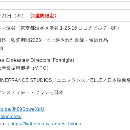
〜21日（木）
〈2週間限定〉
渋谷（東京都渋谷区渋谷 1-23-16 ココチビル 7・8F）
祭「監督週間2023」で上映された長編・短編作品
画
inéastes/ Directors’ Fortnight）
産業振興機構（VIPO）
CINEFRANCE STUDIOS／ユニフランス／ELLE／日本映
アンスティチュ・フランセ日本
outu.be/Jh89SoweXdU
tokio.com/
io （
https://twitter.com/cannes_tokio
）