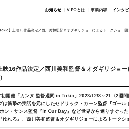
お知らせ
VIPOとは
事業内容
インタ
事業内容
VIPOとは
in Tokio】上映16作品決定／西川美和監督＆オダギリジョーによるトークショ
io】上映16作品決定／西川美和監督＆オダギリジョ
）
初開催「カンヌ 監督週間 in Tokio」2023/12/8～21〈2週
グは衝撃の実話を元にしたセドリック・カーン監督『ゴール
ホン・サンス監督『In Our Day』など世界から選りすぐった
『ゆれる』、西川美和監督＆オダギリジョーによるトークシ