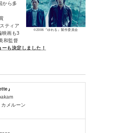
国から多
賞
スティア
©2006『ゆれる』製作委員会
編映画も3
美和監督
ョーも決定しました！
ette』
bakam
・カメルーン