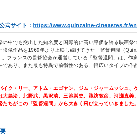
（公式サイト：
https://www.quinzaine-cineastes.fr/en
祭の中でも突出した知名度と国際的に高い評価を誇る映画祭
像作品を1969年より上映し続けてきた「監督週間（Quinza
’ Fortnight）」。フランスの監督協会が運営している「監督週間」は、
在であり、また最も特異で前衛性のある、幅広いタイプの作
イク・リー、アトム・エゴヤン、ジム・ジャームッシュ、
は大島渚、北野武、黒沢清、三池崇史、諏訪敦彦、河瀬直美
督たちがこの「監督週間」から大きく飛び立っていきました
概要