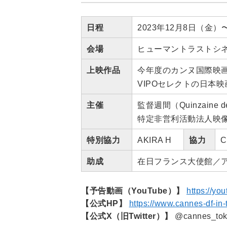
日程
2023年12月8日（金）
会場
ヒューマントラストシネマ
上映作品
今年度のカンヌ国際映画
VIPOセレクトの日本映
主催
監督週間（Quinzaine des C
特定非営利活動法人映像
特別協力
AKIRA H
協力
助成
在日フランス大使館／
【予告動画（YouTube）】
https://y
【公式HP】
https://www.cannes-df-in-
【公式X（旧Twitter）】
@cannes_tok