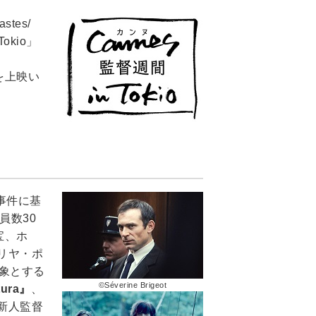
tes/
okio」
を上映い
事件に基
員数30
宝、ホ
リヤ・ポ
象とする
©Séverine Brigeot
tura』
、
新人監督