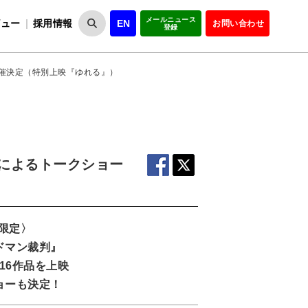
メールニュース
ビュー
採用情報
EN
お問い合わせ
登録
VIPOとは
事業一覧
VIPOの理念
事業実績・報告
設
役員紹介
会員紹介
組
ー開催決定（特別上映『ゆれる』）
ーによるトークショー
間限定〉
ドマン裁判』
16作品を上映
ョーも決定！