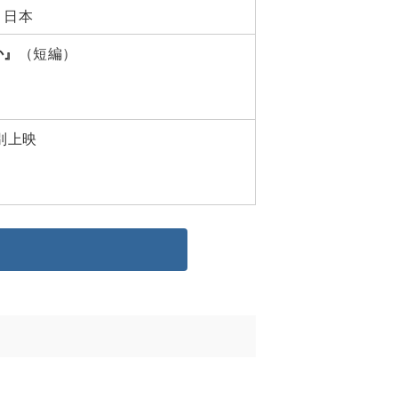
・日本
か』
（短編）
別上映