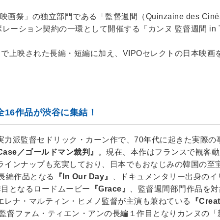
の独立部門である「監督週間（Quinzaine des Cinéas
結んだコラボレーション契約の一環として開催する「カンヌ 監督週間 in T
」で上映された長編・短編に加え、VIPOセレクトの日本映画
全16作品が渋谷に集結！
実力派監督セドリック・カーン作で、70年代に起きた実際の
an Case／ゴールドマン裁判』
。現在、本作はフランスで観客動
ラインナップも充実しており、日本でもおなじみの韓国の至
長編作品となる
『In Our Day』
、ドキュメンタリー出身のイ
作目となるロードムービー
『Grace』
、監督週間部門作品を対
エレナ・マルティン・ヒメノ監督が主演も兼ねている
『Crea
人監督ファム・ティエン・アンの長編１作目となりカンヌの「