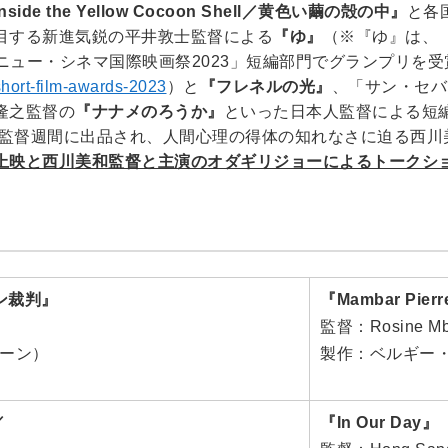
nside the Yellow Cocoon Shell／黄色い繭の殻の中』
と各
目する新進気鋭の平井敦士監督による
『ゆ』
（※『ゆ』は、
ール・ニュー・シネマ国際映画祭2023」短編部門でグランプリを受
short-film-awards-2023
）と
『フレネルの光』
、「サン・セバ
隆之監督の
『ナナメのろうか』
といった日本人監督による短
ヌ監督週間に出品され、人間心理の得体の知れなさに迫る西川
上映と西川美和監督と主演のオダギリジョーによるトークシ
マン裁判』
『Mambar Pierr
監督：Rosine M
カーン）
製作：ベルギー
／
『In Our Day』