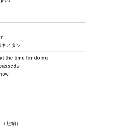
gsoo
hn
パキスタン
t the time for doing
 passed』
now
』
（短編）