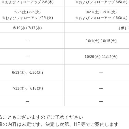
※およびフォローアップ 2/6(木)
※およびフォローアップ 6/5(木)
5/25(土)-8/6(火)
9/21(土)-12/10(火)
※およびフォローアップ2/4(火)
※およびフォローアップ 6/3(火)
6/19(水)-7/17(水)
［仮］11
―
10/1(火)-10/15(火)
―
10/29(火)-11/12(火)
6/13(木)、6/20(木)
―
7/11(木)、7/18(木)
―
―
―
ることもございますのでご了承ください
降の内容は未定です。決定し次第、HP等でご案内します