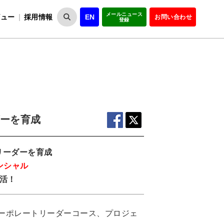
メールニュース
ビュー
採用情報
EN
お問い合わせ
登録
VIPOとは
事業一覧
VIPOの理念
事業実績・報告
設
役員紹介
会員紹介
組
ダーを育成
のリーダーを育成
ンシャル
活！
コーポレートリーダーコース、プロジェ