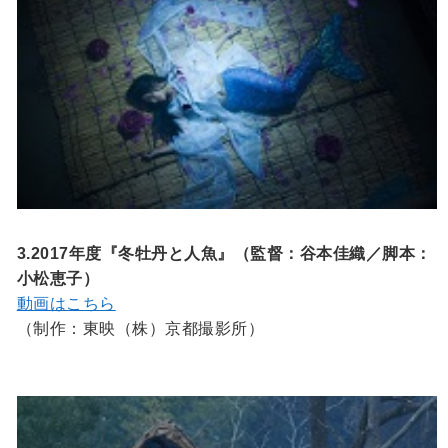
3.2017年度『冬牡丹と人魚』（監督：谷本佳織／脚本：
小松恵子）
動画はこちら
（制作：東映（株）京都撮影所）