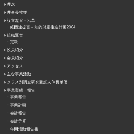
理念
理事長挨拶
設立趣旨・沿革
・経団連提言－知的財産推進計画2004
組織運営
・定款
役員紹介
会員紹介
アクセス
主な事業活動
クラス別調査研究受託人件費単価
事業実績・報告
・事業報告
・事業計画
・会計報告
・会計予算
・年間活動報告書