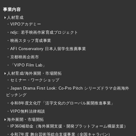
事業内容
人材育成
・VIPOアカデミー
・ndjc: 若手映画作家育成プロジェクト
・映画スタッフ育成事業
・AFI Conservatory 日本人留学生推薦事業
・京都映画企画市
・「VIPO Film Lab」
人材育成/海外展開・市場開拓
・セミナー・ワークショップ
・Japan Drama First Look: Co-Pro Pitch シリーズドラマ企画海外
ピッチング
・令和8年度文化庁「活字文化のグローバル展開推進事業」
・VIPO無料法律相談
海外展開・市場開拓
・IP360補助金（海外展開支援・開発プラットフォーム構築支援）
・令和7年度 舞台芸術等総合支援事業（全国キャラバン）