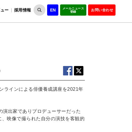
メールニュース
ビュー
採用情報
EN
お問い合わせ
登録
VIPOとは
事業一覧
VIPOの理念
事業実績・報告
設
役員紹介
会員紹介
組
）
ラインによる俳優養成講座を2021年
の演出家でありプロデューサーだった
に、映像で撮られた自分の演技を客観的