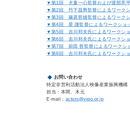
▼第1回 犬童一心監督および渡部亮
▼第2回 竹下昌男監督によるワーク
▼第3回 篠原哲雄監督によるワーク
▼第4回 星 護監督によるワークショ
▼第5回 吉川邦夫氏によるワークシ
▼第6回 吉川邦夫氏によるワークシ
▼第7回 前田 哲監督によるワークシ
▼第8回 吉川邦夫氏によるワークシ
お問い合わせ
特定非営利活動法人映像産業振興機構（
担当：本間、木元
E-mail：
actors@vipo.or.jp