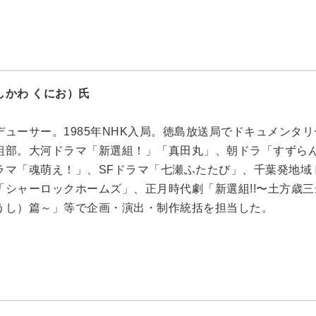
しかわ くにお）氏
ューサー。1985年NHK入局。徳島放送局でドキュメンタリ
組部。大河ドラマ「新選組！」「真田丸」、朝ドラ「すずら
ラマ「魂萌え！」、SFドラマ「七瀬ふたたび」、千葉発地域
「シャーロックホームズ」、正月時代劇「新選組!!〜土方歳
うし）篇～」等で企画・演出・制作統括を担当した。