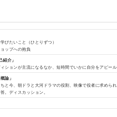
で学びたいこと（ひとりずつ）
ショップへの抱負
己紹介」
ディションが主流になるなか、短時間でいかに自分をアピール
技概論」
立ちと今、朝ドラと大河ドラマの役割、映像で役者に求められ
応答。ディスカッション。