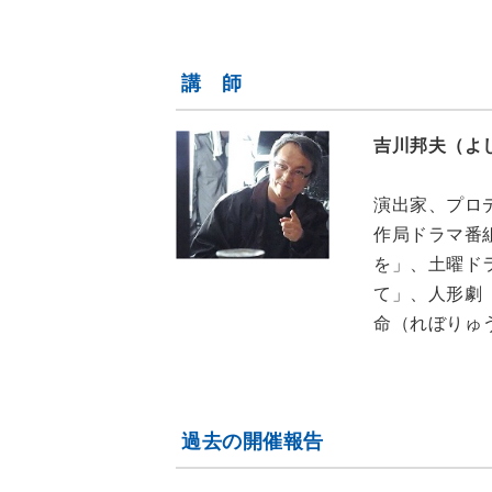
講 師
吉川邦夫（よ
演出家、プロデ
作局ドラマ番
を」、土曜ド
て」、人形劇
命（れぼりゅ
過去の開催報告