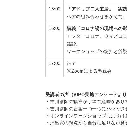
15:00
「アドリブ二人芝居」 実
ペアの組み合わせをかえて
16:00
講義「コロナ禍の現場への
アフターコロナ、ウィズコ
議論。
ワークショップの総括と質
17:00
終了
※Zoomによる懇親会
受講者の声（VIPO実施アンケートよ
・吉川講師の指導が丁寧で意味があり
・吉川講師の言葉一つ一つにハッとさ
・オンラインワークショップによりは
・演出家の視点から自分に足りない見