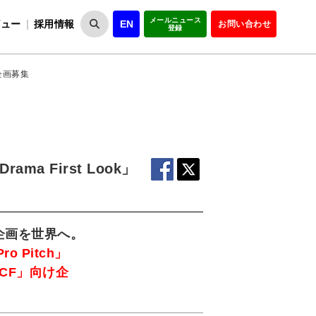
メールニュース
ビュー
採用情報
EN
お問い合わせ
登録
VIPOとは
事業一覧
VIPOの理念
事業実績・報告
設
役員紹介
会員紹介
組
」企画募集
 First Look」
企画を世界へ。
o Pitch」
CF」向け企