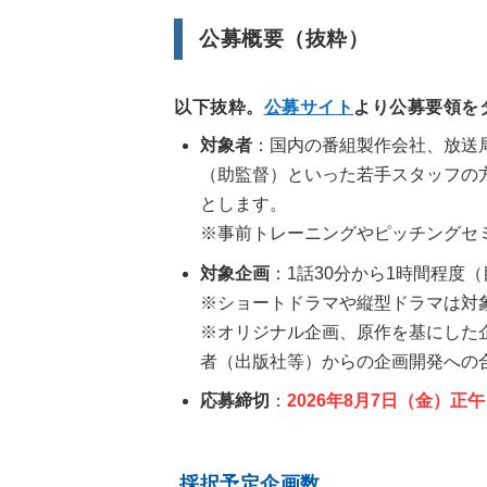
公募概要（抜粋）
以下抜粋。
公募サイト
より公募要領を
対象者
：国内の番組製作会社、放送
（助監督）といった若手スタッフの
とします。
※事前トレーニングやピッチングセ
対象企画
：1話30分から1時間程度
※ショートドラマや縦型ドラマは対
※オリジナル企画、原作を基にした
者（出版社等）からの企画開発への
応募締切
：
2026年8月7日（金）正午
採択予定企画数