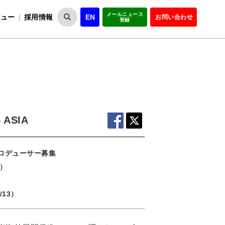
メールニュース
ビュー
採用情報
EN
お問い合わせ
登録
VIPOとは
事業一覧
VIPOの理念
事業実績・報告
設
役員紹介
会員紹介
組
ASIA
プロデューサー募集
7）
）
/13）