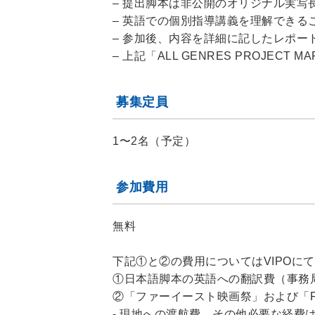
– 提出脚本は非公開のオリジナル実写
– 英語での個別指導講義を理解できる
– 参加後、内容を詳細に記したレポー
– 上記「ALL GENRES PROJECT
募集定員
1〜2名（予定）
参加費用
無料
下記①と②の費用についてはVIPOに
①日本語脚本の英語への翻訳費（事務
②「ファーイースト映画祭」および「F
‐ 現地への渡航費、その他必要な経費