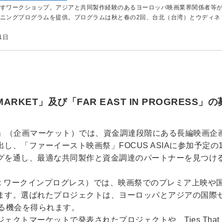
すワークショップ。アジアと共同製作経験のあるヨーロッパ映画業界関係者等
ニングプログラムを提供。プログラムは秋と春の2回、台北（台湾）とウディネ
1日
T MARKET」及び「FAR EAST IN PROGRESS
MARKET」（企画マーケット）では、資金調達段階にある長編映
し、「ファーイースト映画祭」FOCUS ASIAに参加予定の
グを通し、最適な共同製作と資金調達のパートナーを見つけ
S」（WIP: ワークインプログレス）では、映画祭でのプレミア
ます。選ばれたプロジェクトは、ヨーロッパとアジアの国際
る機会を得られます。
クトマーケットで発表されたプロジェクトや、Ties That