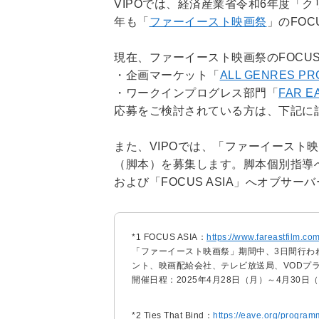
VIPOでは、経済産業省令和6年度「
年も「
ファーイースト映画祭
」のFO
現在、ファーイースト映画祭のFOCUS
・企画マーケット「
ALL GENRES PR
・ワークインプログレス部門「
FAR E
応募をご検討されている方は、下記に
また、VIPOでは、「ファーイースト映画祭
（脚本）を募集します。脚本個別指導
および「FOCUS ASIA」へオブサ
*1 FOCUS ASIA：
https://www.fareastfilm.co
「ファーイースト映画祭」期間中、3日間行わ
ント、映画配給会社、テレビ放送局、VODプ
開催日程：2025年4月28日（月）～4月30日
*2 Ties That Bind：
https://eave.org/program