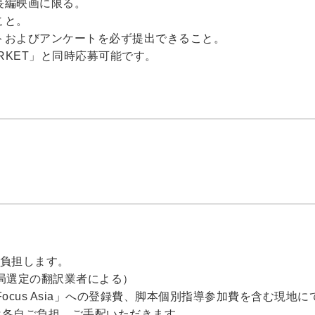
長編映画に限る。
こと。
トおよびアンケートを必ず提出できること。
 MARKET」と同時応募可能です。
て負担します。
局選定の翻訳業者による）
ocus Asia」への登録費、脚本個別指導参加費を含む現地
は各自ご負担、ご手配いただきます