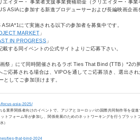
クリエイター・ 事業者⽀援事業費補助⾦（クリエイター・事
CUS ASIAに参加する新進プロデューサーおよび長編映画企
 ASIA*1にて実施される以下の参加者を募集中です。
OJECT MARKET
」
AST IN PROGRESS
」
記載する同イベントの公式サイトよりご応募下さい。
」にて同時開催されるラボ Ties That Bind (TTB）
へご応募される場合は、VIPOを通してご応募頂き、選出さ
ーバーとしてご参加頂けます。
m/focus-asia-2025/
れる業界関係者向けのイベントで、アジアとヨーロッパの国際共同制作等を促進
ラットフォーム等が参加し、関係発展のためのネットワーキングを行うプラット
（水）
mes/ties-that-bind-2024