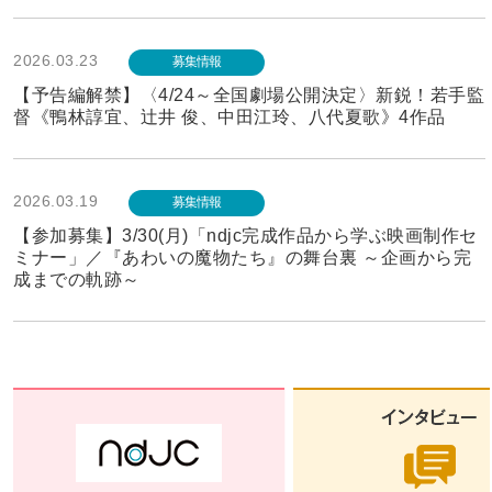
2026.03.23
募集情報
【予告編解禁】〈4/24～全国劇場公開決定〉新鋭！若手監
督《鴨林諄宜、辻井 俊、中田江玲、八代夏歌》4作品
2026.03.19
募集情報
【参加募集】3/30(月)「ndjc完成作品から学ぶ映画制作セ
ミナー」／『あわいの魔物たち』の舞台裏 ～企画から完
成までの軌跡～