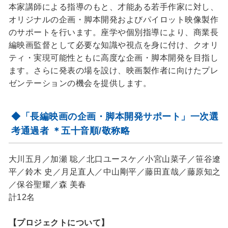
本家講師による指導のもと、才能ある若手作家に対し、
オリジナルの企画・脚本開発およびパイロット映像製作
のサポートを行います。座学や個別指導により、商業長
編映画監督として必要な知識や視点を身に付け、クオリ
ティ・実現可能性ともに高度な企画・脚本開発を目指し
ます。さらに発表の場を設け、映画製作者に向けたプレ
ゼンテーションの機会を提供します。
◆「長編映画の企画・脚本開発サポート」一次選
考通過者 ＊五十音順/敬称略
大川五月／加瀬 聡／北口ユースケ／小宮山菜子／笹谷遼
平／鈴木 史／月足直人／中山剛平／藤田直哉／藤原知之
／保谷聖耀／森 美春
計12名
【プロジェクトについて】