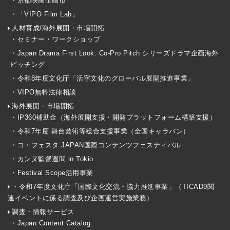
・京都映画企画市
・「VIPO Film Lab」
人材育成/海外展開・市場開拓
・セミナー・ワークショップ
・Japan Drama First Look: Co-Pro Pitch シリーズドラマ企画海外
ピッチング
・令和8年度文化庁「活字文化のグローバル展開推進事業」
・VIPO無料法律相談
海外展開・市場開拓
・IP360補助金（海外展開支援・開発プラットフォーム構築支援）
・令和7年度 舞台芸術等総合支援事業（全国キャラバン）
・コ・フェスタ JAPAN国際コンテンツフェスティバル
・カンヌ監督週間 in Tokio
・Festival Scope活用事業
・令和7年度文化庁「国際文化交流・協力推進事業」（TICAD9関
連イベントに係る調査及び企画運営実施業務）
調査・情報サービス
・Japan Content Catalog