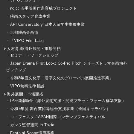
・VIPOアカデミー
・ndjc: 若手映画作家育成プロジェクト
・映画スタッフ育成事業
・AFI Conservatory 日本人留学生推薦事業
・京都映画企画市
・「VIPO Film Lab」
人材育成/海外展開・市場開拓
・セミナー・ワークショップ
・Japan Drama First Look: Co-Pro Pitch シリーズドラマ企画海外
ピッチング
・令和8年度文化庁「活字文化のグローバル展開推進事業」
・VIPO無料法律相談
海外展開・市場開拓
・IP360補助金（海外展開支援・開発プラットフォーム構築支援）
・令和7年度 舞台芸術等総合支援事業（全国キャラバン）
・コ・フェスタ JAPAN国際コンテンツフェスティバル
・カンヌ監督週間 in Tokio
・Festival Scope活用事業