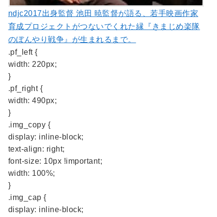
ndjc2017出身監督 池田 暁監督が語る、若手映画作家
育成プロジェクトがつないでくれた縁『きまじめ楽隊
のぼんやり戦争』が生まれるまで。
.pf_left {
width: 220px;
}
.pf_right {
width: 490px;
}
.img_copy {
display: inline-block;
text-align: right;
font-size: 10px !important;
width: 100%;
}
.img_cap {
display: inline-block;