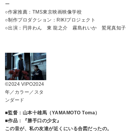
ー
○作家推薦：TMS東京映画映像学校
○制作プロダクション：RIKIプロジェクト
○出演：円井わん 東 龍之介 霧島れいか 鷲尾真知子
©2024 VIPO
2024
年／カラー／スタ
ンダード
■監督：山本十雄馬（YAMAMOTO Toma）
■作品：『勝手口の少女』
この音が、私の友達が近くにいる合図だったの。