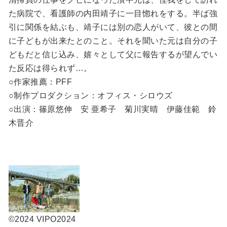
た病院で、看護師の内田靖子に一目惚れをする。半ば強
引に関係を結ぶも、靖子には別の恋人がいて、彼との間
に子どもが出来たとのこと。それを聞いた元は自分の子
どもだと信じ込み、嬉々として父に報告するが望んでい
た反応は得られず…。
○作家推薦：PFF
○制作プロダクション：オフィス・シロウズ
○出演：篠原悠伸 安 亜希子 菊川実晴 伊藤佳範 鈴
木晋介
©2024 VIPO
2024