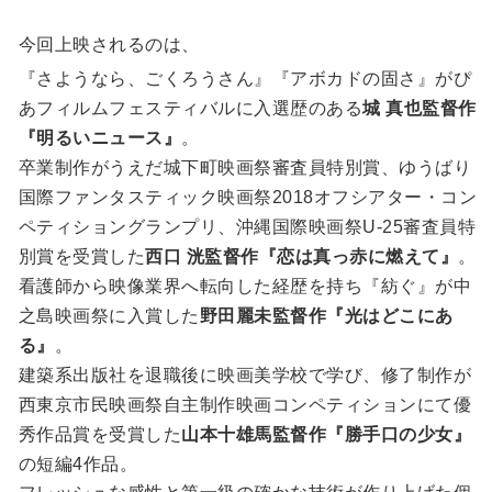
今回上映されるのは、
『さようなら、ごくろうさん』『アボカドの固さ』がぴ
あフィルムフェスティバルに入選歴のある
城 真也監督作
『明るいニュース』
。
卒業制作がうえだ城下町映画祭審査員特別賞、ゆうばり
国際ファンタスティック映画祭2018オフシアター・コン
ペティショングランプリ、沖縄国際映画祭U-25審査員特
別賞を受賞した
西口 洸監督作『恋は真っ赤に燃えて』
。
看護師から映像業界へ転向した経歴を持ち『紡ぐ』が中
之島映画祭に入賞した
野田麗未監督作『光はどこにあ
る』
。
建築系出版社を退職後に映画美学校で学び、修了制作が
西東京市民映画祭自主制作映画コンペティションにて優
秀作品賞を受賞した
山本十雄馬監督作『勝手口の少女』
の短編4作品。