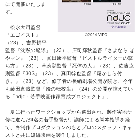
にて開催いたしま
す。
松永大司監督
『エゴイスト』
©2024 VIPO
（23）、吉野耕平
監督『沈黙の艦隊』（23）、庄司輝秋監督『さよなら ほ
やマン』（23）、眞田康平監督『ピストルライターの撃
ち方』（23）、草苅勲監督『死体の人』（23）、佐藤克
則監督『30S』（23）、真田幹也監督『尾かしら付
き。』（23）など、修了者の長編劇場公開が続き、今年
も藤田直哉監督『瞼の転校生』（24）の公開が控えてい
る「ndjc：若手映画作家育成プロジェクト」。
夏に行ったワークショップから選出され、製作実地研
修に進んだ4名の若手監督が、講師による脚本指導を経
て、各制作プロダクションのもとプロのスタッフ・キャ
ストと共に短編映画を製作しました。