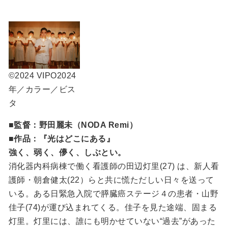
©2024 VIPO
2024
年／カラー／ビス
タ
■監督：野田麗未（NODA Remi）
■作品：『光はどこにある』
強く、弱く、儚く、しぶとい。
消化器内科病棟で働く看護師の田辺灯里(27) は、新人看
護師・朝倉健太(22）らと共に慌ただしい日々を送って
いる。ある日緊急入院で膵臓癌ステージ４の患者・山野
佳子(74)が運び込まれてくる。佳子を見た途端、固まる
灯里。灯里には、誰にも明かせていない“過去”があった