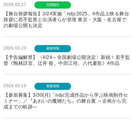
2026.03.27
実施報告
【舞台挨拶報告】3/24実施「ndjc2025」4作品上映＆舞台
挨拶に若手監督と出演者らが登壇 東京・大阪・名古屋で
の劇場公開も決定
2026.03.23
募集情報
【予告編解禁】〈4/24～全国劇場公開決定〉新鋭！若手監
督《鴨林諄宜、辻井 俊、中田江玲、八代夏歌》4作品
2026.03.19
募集情報
【参加募集】3/30(月)「ndjc完成作品から学ぶ映画制作セ
ミナー」／『あわいの魔物たち』の舞台裏 ～企画から完
成までの軌跡～