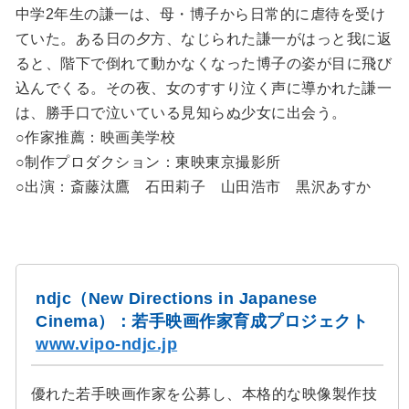
中学2年生の謙一は、母・博子から日常的に虐待を受け
ていた。ある日の夕方、なじられた謙一がはっと我に返
ると、階下で倒れて動かなくなった博子の姿が目に飛び
込んでくる。その夜、女のすすり泣く声に導かれた謙一
は、勝手口で泣いている見知らぬ少女に出会う。
○作家推薦：映画美学校
○制作プロダクション：東映東京撮影所
○出演：斎藤汰鷹 石田莉子 山田浩市 黒沢あすか
ndjc（New Directions in Japanese
Cinema）：若手映画作家育成プロジェクト
www.vipo-ndjc.jp
優れた若手映画作家を公募し、本格的な映像製作技