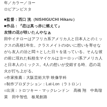
年／カラー／ヨー
ロピアンビスタ
■監督：西口 洸（NISHIGUCHI Hikaru）
■作品：『恋は真っ赤に燃えて』
友情の花が咲いたんやなぁ
田中イチローはアフリカ系アメリカ人と日本人とのミッ
クスの高校1年生。クラスメイトのゆいに想いを寄せな
がら友人の治と悶々とした日々を送っている。そんな彼
の前に現れた転校生マイケルはヨーロッパ系アメリカ人
と日本人のミックス。4人の想いが交錯する時、恋の花
火が打ち上がる。
○作家推薦：大阪芸術大学 映像学科
○制作プロダクション：Lat-Lon（ラトロン）
○出演：トロツキー・マックレンドン 髙橋 翔 中島瑠
菜 田中智也 板尾創路