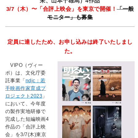
未、山本十雄馬）4作品
3/7（木）〜「合評上映会」を東京で開催！
「一般
モニター」も募集
定員に達したため、お申し込みは終了いたしまし
た。
VIPO（ヴィー
ポ）は、文化庁委
託事業「
ndjc：若
手映画作家育成プ
ロジェクト2023
」
において、今年度
の製作実地研修で
完成した短編映画4
作品の「合評上映
会」を3/7(木)東京