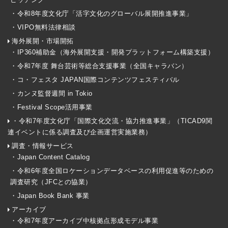
・令和8年度文化庁「活字文化のグローバル展開推進事業」
・VIPO無料法律相談
海外展開・市場開拓
・IP360補助金（海外展開支援・開発プラットフォーム構築支援）
・令和7年度 舞台芸術等総合支援事業（全国キャラバン）
・コ・フェスタ JAPAN国際コンテンツフェスティバル
・カンヌ監督週間 in Tokio
・Festival Scope活用事業
・令和7年度文化庁「国際文化交流・協力推進事業」（TICAD9関
連イベントに係る調査及び企画運営実施業務）
調査・情報サービス
・Japan Content Catalog
・令和6年度全国ロケーションデータベースの利用促進等のための
調査研究（JFCとの協業）
・Japan Book Bank 事業
アーカイブ
・令和7年度アーカイブ中核拠点形成モデル事業