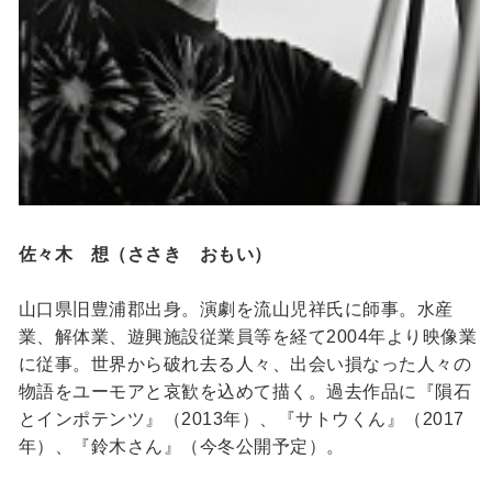
佐々木 想（ささき おもい）
山口県旧豊浦郡出身。演劇を流山児祥氏に師事。水産
業、解体業、遊興施設従業員等を経て2004年より映像業
に従事。世界から破れ去る人々、出会い損なった人々の
物語をユーモアと哀歓を込めて描く。過去作品に『隕石
とインポテンツ』（2013年）、『サトウくん』（2017
年）、『鈴木さん』（今冬公開予定）。