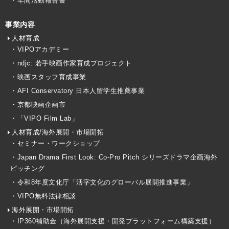
・年間活動報告書
事業内容
人材育成
・VIPOアカデミー
・ndjc: 若手映画作家育成プロジェクト
・映画スタッフ育成事業
・AFI Conservatory 日本人留学生推薦事業
・京都映画企画市
・「VIPO Film Lab」
人材育成/海外展開・市場開拓
・セミナー・ワークショップ
・Japan Drama First Look: Co-Pro Pitch シリーズドラマ企画海外
ピッチング
・令和8年度文化庁「活字文化のグローバル展開推進事業」
・VIPO無料法律相談
海外展開・市場開拓
・IP360補助金（海外展開支援・開発プラットフォーム構築支援）