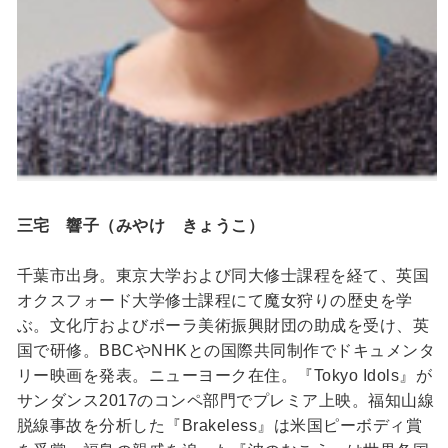
三宅 響子（みやけ きょうこ）
千葉市出身。東京大学および同大修士課程を経て、英国
オクスフォード大学修士課程にて魔女狩りの歴史を学
ぶ。文化庁およびポーラ美術振興財団の助成を受け、英
国で研修。BBCやNHKとの国際共同制作でドキュメンタ
リー映画を発表。ニューヨーク在住。『Tokyo Idols』が
サンダンス2017のコンペ部門でプレミア上映。福知山線
脱線事故を分析した『Brakeless』は米国ピーボディ賞