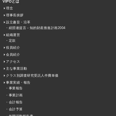
VIPOとは
理念
理事長挨拶
設立趣旨・沿革
・経団連提言－知的財産推進計画2004
組織運営
・定款
役員紹介
会員紹介
アクセス
主な事業活動
クラス別調査研究受託人件費単価
事業実績・報告
・事業報告
・事業計画
・会計報告
・会計予算