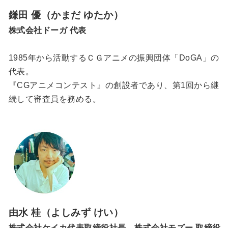
鎌田 優（かまだ ゆたか）
株式会社ドーガ 代表
1985年から活動するＣＧアニメの振興団体「DoGA」の
代表。
『CGアニメコンテスト』の創設者であり、第1回から継
続して審査員を務める。
由水 桂（よしみず けい）
株式会社ケイカ代表取締役社長、株式会社モズー 取締役