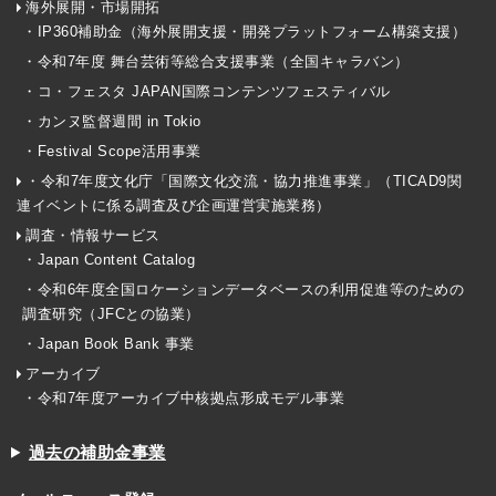
海外展開・市場開拓
・IP360補助金（海外展開支援・開発プラットフォーム構築支援）
・令和7年度 舞台芸術等総合支援事業（全国キャラバン）
・コ・フェスタ JAPAN国際コンテンツフェスティバル
・カンヌ監督週間 in Tokio
・Festival Scope活用事業
・令和7年度文化庁「国際文化交流・協力推進事業」（TICAD9関
連イベントに係る調査及び企画運営実施業務）
調査・情報サービス
・Japan Content Catalog
・令和6年度全国ロケーションデータベースの利用促進等のための
調査研究（JFCとの協業）
・Japan Book Bank 事業
アーカイブ
・令和7年度アーカイブ中核拠点形成モデル事業
過去の補助金事業