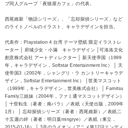
ブ同人グループ「夜猫屋カフェ」の代表。
西尾維新「物語シリーズ」、「忘却探偵シリーズ」など
のライトノベルのイラスト、キャラデザインを担当。
代表作：Playstation 4 台湾 テーマ壁紙 限定イラストレ
ーター │ 府城少女・小滿 キャラデザイン │可洛洛文化
創意株式会社 アートディレクター │ 新天使帝国（1999
年，キャラデザイン，Softstar Entertainment Inc） │ 天
使帝国3（2002年，シャングリ・ラ カントリーキャラデ
ザイン，Softstar Entertainment Inc） │世美マスコット
（1999年，キャラデザイン，世美株式会社） │ Famitsu
Family三姐妹（2004年，ファミ通マスコットデザイン）
│ 十世転生（著者：南バラ）／表紙（天使出版，2009年
1月） │ 忘却探偵シリーズ（著者：西尾維新）／表紙二
十五週の絆（著者：明日葉mingrye）／表紙（東立，
2015-01-16） │ 3月のライオン（アニメ第12話エンディ