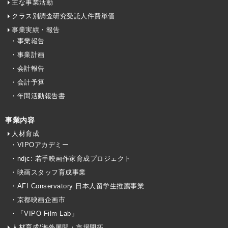
主な事業活動
クラス別調査研究受託人件費単価
事業実績・報告
・事業報告
・事業計画
・会計報告
・会計予算
・年間活動報告書
事業内容
人材育成
・VIPOアカデミー
・ndjc: 若手映画作家育成プロジェクト
・映画スタッフ育成事業
・AFI Conservatory 日本人留学生推薦事業
・京都映画企画市
・「VIPO Film Lab」
人材育成/海外展開・市場開拓