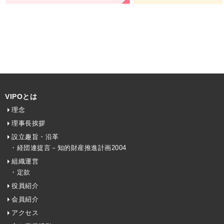
VIPOとは
理念
理事長挨拶
設立趣旨・沿革
・経団連提言－知的財産推進計画2004
組織運営
・定款
役員紹介
会員紹介
アクセス