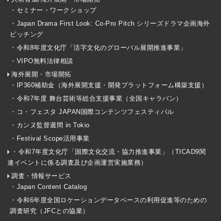
・セミナー・ワークショップ
・Japan Drama First Look: Co-Pro Pitch シリーズドラマ企画海外
ピッチング
・令和8年度文化庁「活字文化のグローバル展開推進事業」
・VIPO無料法律相談
海外展開・市場開拓
・IP360補助金（海外展開支援・開発プラットフォーム構築支援）
・令和7年度 舞台芸術等総合支援事業（全国キャラバン）
・コ・フェスタ JAPAN国際コンテンツフェスティバル
・カンヌ監督週間 in Tokio
・Festival Scope活用事業
・令和7年度文化庁「国際文化交流・協力推進事業」（TICAD9関
連イベントに係る調査及び企画運営実施業務）
調査・情報サービス
・Japan Content Catalog
・令和6年度全国ロケーションデータベースの利用促進等のための
調査研究（JFCとの協業）