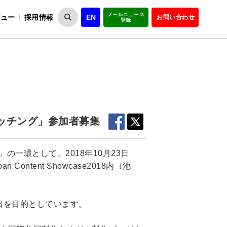
メールニュース
ビュー
採用情報
EN
お問い合わせ
登録
VIPOとは
事業一覧
VIPOの理念
事業実績・報告
設
役員紹介
会員紹介
組
マッチング」参加者募集
一環として、2018年10月23日
tent Showcase2018内（池
出を目的としています。