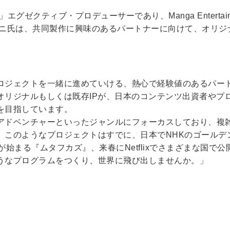
ters」エグゼクティブ・プロデューサーであり、Manga Entertain
ラニ氏は、共同製作に興味のあるパートナーに向けて、オリジ
ロジェクトを一緒に進めていける、熱心で経験値のあるパー
オリジナルもしくは既存IPが、日本のコンテンツ出資者やプ
を目指しています。
アドベンチャーといったジャンルにフォーカスしており、複
。このようなプロジェクトはすでに、日本でNHKのゴールデ
まる『ムタフカズ』、来春にNetflixでさまざまな国で公開とな
うなプログラムをつくり、世界に飛び出しませんか。」