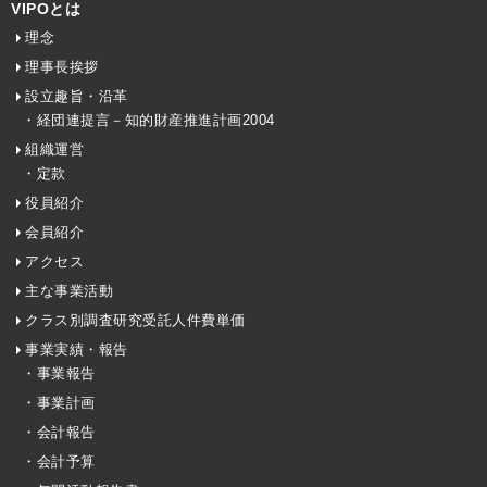
VIPOとは
理念
理事長挨拶
設立趣旨・沿革
・経団連提言－知的財産推進計画2004
組織運営
・定款
役員紹介
会員紹介
アクセス
主な事業活動
クラス別調査研究受託人件費単価
事業実績・報告
・事業報告
・事業計画
・会計報告
・会計予算