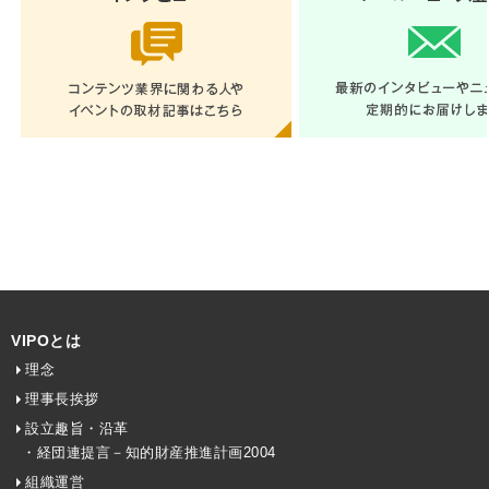
VIPOとは
理念
理事長挨拶
設立趣旨・沿革
・経団連提言－知的財産推進計画2004
組織運営