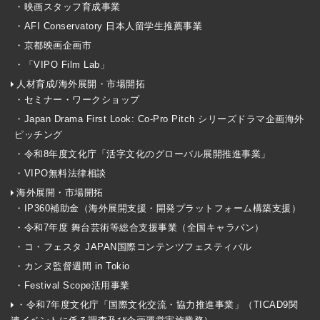
・映画スタッフ育成事業
・AFI Conservatory 日本人留学生推薦事業
・京都映画企画市
・「VIPO Film Lab」
人材育成/海外展開・市場開拓
・セミナー・ワークショップ
・Japan Drama First Look: Co-Pro Pitch シリーズドラマ企画海外
ピッチング
・令和8年度文化庁「活字文化のグローバル展開推進事業」
・VIPO無料法律相談
海外展開・市場開拓
・IP360補助金（海外展開支援・開発プラットフォーム構築支援）
・令和7年度 舞台芸術等総合支援事業（全国キャラバン）
・コ・フェスタ JAPAN国際コンテンツフェスティバル
・カンヌ監督週間 in Tokio
・Festival Scope活用事業
・令和7年度文化庁「国際文化交流・協力推進事業」（TICAD9関