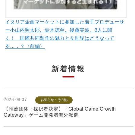
イタリア企画マーケットに参加した若手プロデューサ
ー小山内照太郎、鈴木徳至、後藤美波、3人に聞
く！ 国際共同製作の魅力と今世界はどうなって
る……？〈前編〉
新着情報
2026.08.07
お知らせ・その他
【推薦団体・採択者決定】「Global Game Growth
Gateway」ゲーム開発者海外派遣