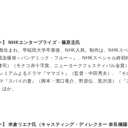
ー】 NHKエンタープライズ・篠原圭氏
東京都生まれ。早稲田大学卒業後、NHK入局。制作は、NHK
感染爆発～パンデミック・フルー～』、NHKスペシャル終戦
健司）（モナコ赤十字賞、ニューヨークフェスティバル金賞
、プレミアムよるドラマ『ママゴト』（監督・中田秀夫）、『
ラマ『スパイの妻』（脚本・濱口竜介、野原位、黒沢清）（『
）ほか。
ー】 米倉リエナ氏（キャスティング・ディレクター 奈良橋陽子