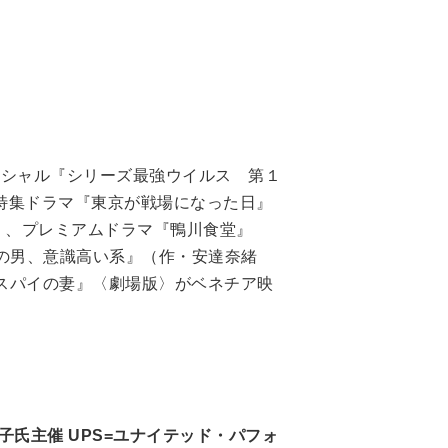
スペシャル『シリーズ最強ウイルス 第１
特集ドラマ『東京が戦場になった日』
）、プレミアムドラマ『鴨川食堂』
その男、意識高い系』（作・安達奈緒
スパイの妻』〈劇場版〉がベネチア映
氏主催 UPS=ユナイテッド・パフォ