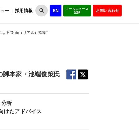
メールニュース
ビュー
採用情報
EN
お問い合わせ
登録
VIPOとは
事業一覧
VIPOの理念
事業実績・報告
設
役員紹介
会員紹介
組
策氏による“対面（リアル）指導”
くる』の脚本家・池端俊策氏
を分析
向けたアドバイス