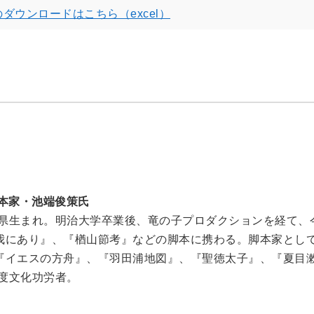
ウンロードはこちら（excel）
脚本家・池端俊策氏
広島県生まれ。明治大学卒業後、竜の子プロダクションを経て
我にあり』、『楢山節考』などの脚本に携わる。脚本家とし
『イエスの方舟』、『羽田浦地図』、『聖徳太子』、『夏目漱
年度文化功労者。