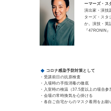
ーマーズ・ス
演出家・演技
ターズ・スタジ
か。演技・英
『47RONI
コロナ感染予防対策として
・受講前日の抗原検査
・入場時の手指消毒の徹底
・入室時の検温（37.5度以上の場合
・会場の常時換気を心掛ける
・各自ご自宅からのマスク着用をお願