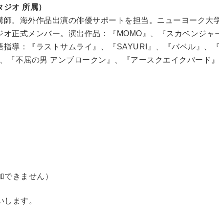
タジオ 所属）
講師。海外作品出演の俳優サポートを担当。ニューヨーク大学
オ正式メンバー。演出作品：『MOMO』、『スカベンジャーズ
語指導：『ラストサムライ』、『SAYURI』、『バベル』、
N』、『不屈の男 アンブロークン』、『アースクエイクバード』、『
参加できません）
いします。