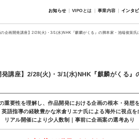
お知らせ
VIPOとは
事業内容
インタ
事業内容
VIPOとは
ab 映画の企画開発講座】2/28(火)・3/1(水)NHK『麒麟がくる』の脚本家・池端俊
企画開発講座】2/28(火)・3/1(水)NHK『麒麟が
の重要性を理解し、作品開発における企画の根本・発想
・英語指導の経験豊かな米倉リエナ氏による海外に視点を
リアル開催により少人数制｜事前に企画案の選考あり