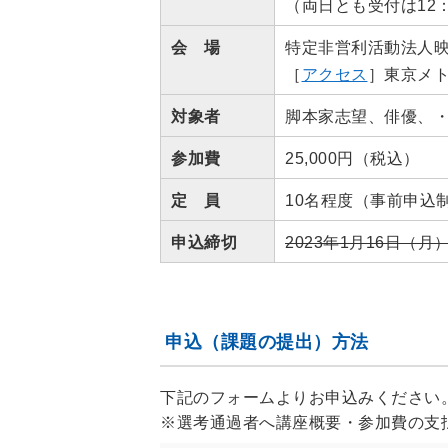
（両日とも受付は12
会 場
特定非営利活動法人映像
［
アクセス
］東京メト
対象者
脚本家志望、俳優、
参加費
25,000円（税込）
定 員
10名程度（事前申込
申込締切
2023年1月16日（
申込（課題の提出）方法
下記のフォームよりお申込みください
※選考通過者へ講座概要・参加費の支