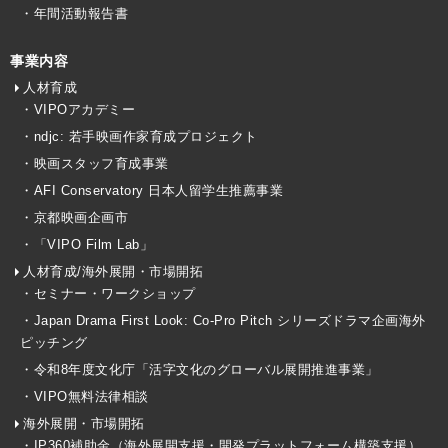
・年間活動報告書
事業内容
人材育成
・VIPOアカデミー
・ndjc: 若手映画作家育成プロジェクト
・映画スタッフ育成事業
・AFI Conservatory 日本人留学生推薦事業
・京都映画企画市
・「VIPO Film Lab」
人材育成/海外展開・市場開拓
・セミナー・ワークショップ
・Japan Drama First Look: Co-Pro Pitch シリーズドラマ企画海外
ピッチング
・令和8年度文化庁「活字文化のグローバル展開推進事業」
・VIPO無料法律相談
海外展開・市場開拓
・IP360補助金（海外展開支援・開発プラットフォーム構築支援）