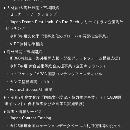
人材育成/海外展開・市場開拓
・セミナー・ワークショップ
・Japan Drama First Look: Co-Pro Pitch シリーズドラマ企画海外
ピッチング
・令和8年度文化庁「活字文化のグローバル展開推進事業」
・VIPO無料法律相談
海外展開・市場開拓
・IP360補助金（海外展開支援・開発プラットフォーム構築支援）
・令和7年度 舞台芸術等総合支援事業（全国キャラバン）
・コ・フェスタ JAPAN国際コンテンツフェスティバル
・カンヌ監督週間 in Tokio
・Festival Scope活用事業
・令和7年度文化庁「国際文化交流・協力推進事業」（TICAD9関
連イベントに係る調査及び企画運営実施業務）
調査・情報サービス
・Japan Content Catalog
・令和6年度全国ロケーションデータベースの利用促進等のための