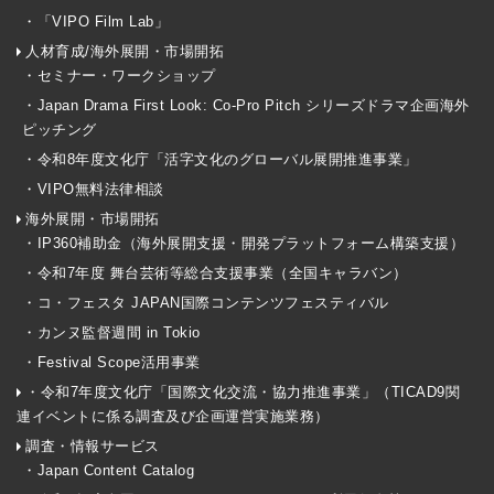
・「VIPO Film Lab」
人材育成/海外展開・市場開拓
・セミナー・ワークショップ
・Japan Drama First Look: Co-Pro Pitch シリーズドラマ企画海外
ピッチング
・令和8年度文化庁「活字文化のグローバル展開推進事業」
・VIPO無料法律相談
海外展開・市場開拓
・IP360補助金（海外展開支援・開発プラットフォーム構築支援）
・令和7年度 舞台芸術等総合支援事業（全国キャラバン）
・コ・フェスタ JAPAN国際コンテンツフェスティバル
・カンヌ監督週間 in Tokio
・Festival Scope活用事業
・令和7年度文化庁「国際文化交流・協力推進事業」（TICAD9関
連イベントに係る調査及び企画運営実施業務）
調査・情報サービス
・Japan Content Catalog