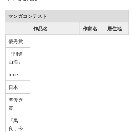
マンガコンテスト
作品名
作家名
居住地
優秀賞
『問道
山海』
rime
日本
準優秀
賞
『馬
良，今