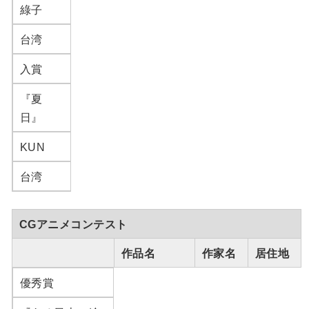
綠子
台湾
入賞
『夏
日』
KUN
台湾
CGアニメコンテスト
作品名
作家名
居住地
優秀賞