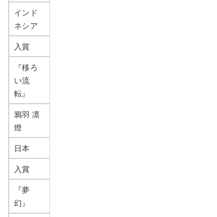
インド
ネシア
入賞
『移ろ
い流
転』
鴉羽 凛
燈
日本
入賞
『夢
幻』