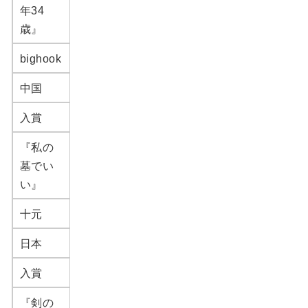
年34
歳』
bighook
中国
入賞
『私の
墓でい
い』
十元
日本
入賞
『剣の