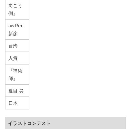
向こう
側』
awRen
新彦
台湾
入賞
『神術
師』
夏目 昊
日本
イラストコンテスト