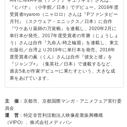
ANTENNA牛魚（アンテナ ギュウギョ）さんは、
『ヒバナ』（小学館／日本）でデビュー。2016年度
受賞者nyaroro（ニャロロ）さんは『Pファンタピー
月刊』（スクウェア・エニックス／日本）に自作
『ワケあり薬師の万覚帳』を連載し、2020年2月に
単行本が発売。2017年度受賞者の常勝（じょうしょ
う）さんは自作『九命人-時之輪迴』を連載し、東立
出版社／台湾より2019年に単行本を発売。2018年
度受賞者の薫（くん）さんは自作『彼女と彼』を
『ジャンプ+』（集英社／日本）で連載するなど、
過去5名が作家デビューに果たすという、大きな成
果をあげています。
主 催
：京都市、京都国際マンガ・アニメフェア実行委
員会
運 営
：特定非営利活動法人映像産業振興機構
（VIPO）、株式会社メディバン