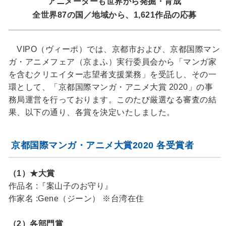
アニメーターも世界から発掘・育成
全世界87の国／地域から、1,621作品の応募
VIPO（ヴィーポ）では、京都市および、京都国際マン
ガ・アニメフェア（京まふ）実行委員会から「マンガ家
を含むクリエイター志望者支援業務」を受託し、その一
環として、「京都国際マンガ・アニメ大賞 2020」の事
務局運営を行っております。このたび厳選なる審査の結
果、以下の通り、各賞を決定いたしました。
京都国際マンガ・アニメ大賞2020 各受賞者
（1）★大賞
作品名 :『案山子のお守り』
作家名 :Gene（ジーン） ※台湾在住
（2）各部門賞