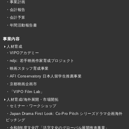
・事業計画
・会計報告
・会計予算
・年間活動報告書
事業内容
人材育成
・VIPOアカデミー
・ndjc: 若手映画作家育成プロジェクト
・映画スタッフ育成事業
・AFI Conservatory 日本人留学生推薦事業
・京都映画企画市
・「VIPO Film Lab」
人材育成/海外展開・市場開拓
・セミナー・ワークショップ
・Japan Drama First Look: Co-Pro Pitch シリーズドラマ企画海外
ピッチング
・令和8年度文化庁「活字文化のグローバル展開推進事業」