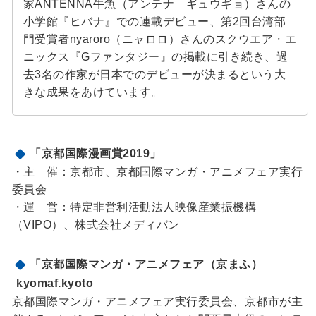
家ANTENNA牛魚（アンテナ ギュウギョ）さんの
小学館『ヒバナ』での連載デビュー、第2回台湾部
門受賞者nyaroro（ニャロロ）さんのスクウエア・エ
ニックス『Gファンタジー』の掲載に引き続き、過
去3名の作家が日本でのデビューが決まるという大
きな成果をあけています。
「京都国際漫画賞2019」
・主 催：京都市、京都国際マンガ・アニメフェア実行
委員会
・運 営：特定非営利活動法人映像産業振機構
（VIPO）、株式会社メディバン
「京都国際マンガ・アニメフェア（京まふ）
kyomaf.kyoto
京都国際マンガ・アニメフェア実行委員会、京都市が主