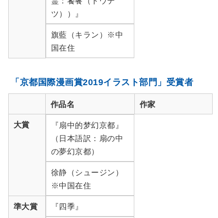
霊：饕餮（トウテ
ツ））』
旗藍（キラン）※中
国在住
「京都国際漫画賞2019イラスト部門」受賞者
作品名
作家
大賞
『扇中的梦幻京都』
（日本語訳：扇の中
の夢幻京都）
徐静（シュージン）
※中国在住
準大賞
『四季』