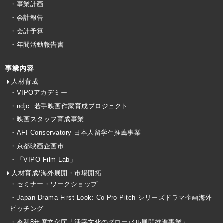
・事業計画
・会計報告
・会計予算
・年間活動報告書
事業内容
人材育成
・VIPOアカデミー
・ndjc: 若手映画作家育成プロジェクト
・映画スタッフ育成事業
・AFI Conservatory 日本人留学生推薦事業
・京都映画企画市
・「VIPO Film Lab」
人材育成/海外展開・市場開拓
・セミナー・ワークショップ
・Japan Drama First Look: Co-Pro Pitch シリーズドラマ企画海外
ピッチング
・令和8年度文化庁「活字文化のグローバル展開推進事業」