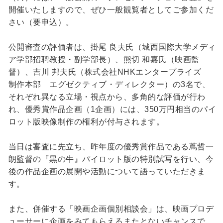
開催いたしますので、ぜひ一般観覧者としてご参加くだ
さい（要申込）。
公開審査の評価者は、掛尾 良夫氏（城西国際大学メディ
ア学部招聘教授・副学部長）、熊切 和嘉氏（映画監
督）、吉川 邦夫氏（株式会社NHKエンタープライズ
制作本部 エグゼクティブ・ディレクター）の3名で、
それぞれ異なる立場・視点から、多角的な評価が行わ
れ、優秀賞作品企画（1企画）には、350万円相当のパイ
ロット版映像制作の権利が付与されます。
当日は審査に先立ち、昨年度の優秀賞作品である蔦哲一
朗監督の『黒の牛』パイロット版の特別試写を行い、今
後の作品企画の展開や活動について語っていただきま
す。
また、併催する「映画企画個別相談会」は、映画プロデ
ューサーに企画をみてもらえるまたとないチャンスで