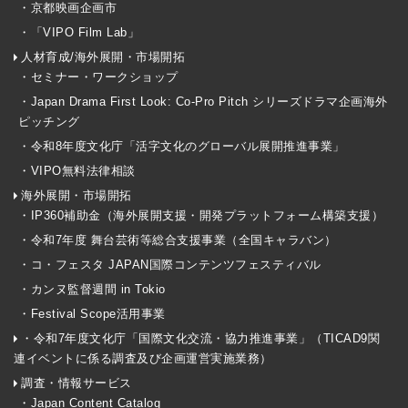
・京都映画企画市
・「VIPO Film Lab」
人材育成/海外展開・市場開拓
・セミナー・ワークショップ
・Japan Drama First Look: Co-Pro Pitch シリーズドラマ企画海外
ピッチング
・令和8年度文化庁「活字文化のグローバル展開推進事業」
・VIPO無料法律相談
海外展開・市場開拓
・IP360補助金（海外展開支援・開発プラットフォーム構築支援）
・令和7年度 舞台芸術等総合支援事業（全国キャラバン）
・コ・フェスタ JAPAN国際コンテンツフェスティバル
・カンヌ監督週間 in Tokio
・Festival Scope活用事業
・令和7年度文化庁「国際文化交流・協力推進事業」（TICAD9関
連イベントに係る調査及び企画運営実施業務）
調査・情報サービス
・Japan Content Catalog