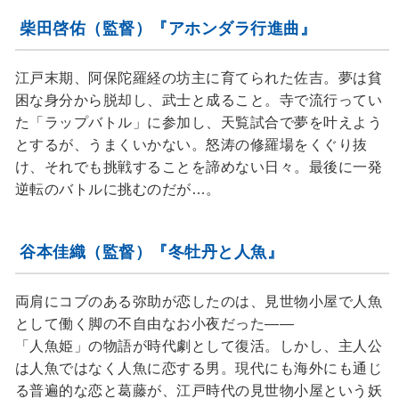
柴田啓佑（監督）『アホンダラ行進曲』
江戸末期、阿保陀羅経の坊主に育てられた佐吉。夢は貧
困な身分から脱却し、武士と成ること。寺で流行ってい
た「ラップバトル」に参加し、天覧試合で夢を叶えよう
とするが、うまくいかない。怒涛の修羅場をくぐり抜
け、それでも挑戦することを諦めない日々。最後に一発
逆転のバトルに挑むのだが…。
谷本佳織（監督）『冬牡丹と人魚』
両肩にコブのある弥助が恋したのは、見世物小屋で人魚
として働く脚の不自由なお小夜だった――
「人魚姫」の物語が時代劇として復活。しかし、主人公
は人魚ではなく人魚に恋する男。現代にも海外にも通じ
る普遍的な恋と葛藤が、江戸時代の見世物小屋という妖