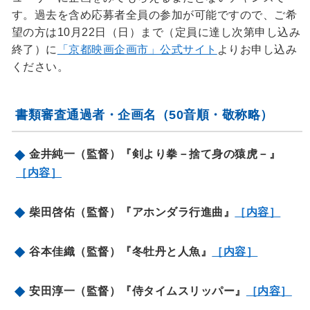
す。過去を含め応募者全員の参加が可能ですので、ご希
望の方は10月22日（日）まで（定員に達し次第申し込み
終了）に
「京都映画企画市」公式サイト
よりお申し込み
ください。
書類審査通過者・企画名（50音順・敬称略）
金井純一（監督）『剣より拳－捨て身の猿虎－』
［内容］
柴田啓佑（監督）『アホンダラ行進曲』
［内容］
谷本佳織（監督）『冬牡丹と人魚』
［内容］
安田淳一（監督）『侍タイムスリッパー』
［内容］