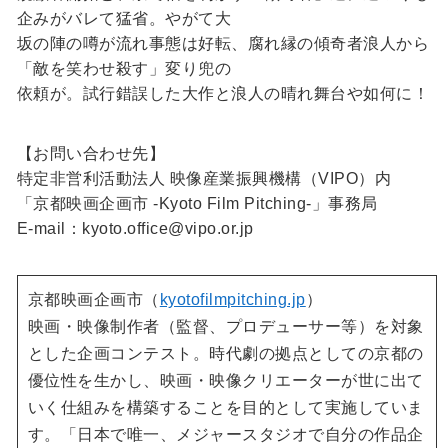
企みがバレて猛省。やがて大
坂の陣の噂が流れ事態は好転、腐れ縁の傾奇者浪人から
「敵を笑わせ殺す」変り兜の
依頼が。試行錯誤した大作と浪人の晴れ舞台や如何に！
【お問い合わせ先】
特定非営利活動法人 映像産業振興機構（VIPO）内
「京都映画企画市 -Kyoto Film Pitching-」事務局
E-mail：kyoto.office@vipo.or.jp
京都映画企画市（
kyotofilmpitching.jp
）
映画・映像制作者（監督、プロデューサー等）を対象
とした企画コンテスト。時代劇の拠点としての京都の
優位性を生かし、映画・映像クリエーターが世に出て
いく仕組みを構築することを目的として実施していま
す。「日本で唯一、メジャースタジオで自分の作品企