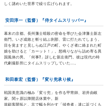
しく謎めいた世界で繰り広げられます。
安田淳一（監督）『侍タイムスリッパー』
幕末の京都。長州藩士暗殺の密命を帯びた会津藩士新左
衛門。いざ成敗と斬り結ぶ刹那、雷に打たれてしまう。
目を覚ますと見しらぬ江戸の町。やくざ者に絡まれた町
娘を助けると「カーット！」。怒鳴りながら詰め寄る異
国風体の男。「何事⁈」訝しむ新左衛門。彼は現代の時
代劇撮影所にタイムスリップしていた…。
和田泰宏（監督）『変り兜承り候』
戦国美意識の極み「変り兜」を作る甲冑師、岩井由岐
家。関ヶ原以降開店休業中。新
規顧客開拓と、京で幅を利かす「傾奇者」達に近づくも