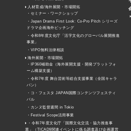
人材育成/海外展開・市場開拓
・セミナー・ワークショップ
・Japan Drama First Look: Co-Pro Pitch シリーズ
ドラマ企画海外ピッチング
・令和8年度文化庁「活字文化のグローバル展開推進
事業」
・VIPO無料法律相談
海外展開・市場開拓
・IP360補助金（海外展開支援・開発プラットフォ
ーム構築支援）
・令和7年度 舞台芸術等総合支援事業（全国キャラ
バン）
・コ・フェスタ JAPAN国際コンテンツフェスティ
バル
・カンヌ監督週間 in Tokio
・Festival Scope活用事業
・令和7年度文化庁「国際文化交流・協力推進事
業」（TICAD9関連イベントに係る調査及び企画運営