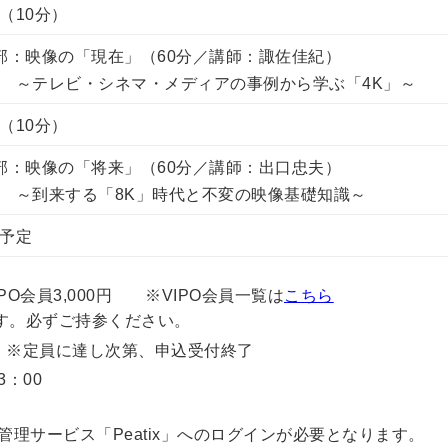
（10分）
部：映像の「現在」（60分／講師：諏佐佳紀）
テレビ・シネマ・メディアの事例から学ぶ「4K」～
（10分）
部：映像の「将来」（60分／講師：出口忠夫）
到来する「8K」時代と不変の映像基礎知識～
予定
PO会員3,000円 ※VIPO会員一覧は
こちら
す。必ずご持参ください。
 ※定員に達し次第、申込受付終了
3：00
管理サービス「Peatix」へのログインが必要となります。