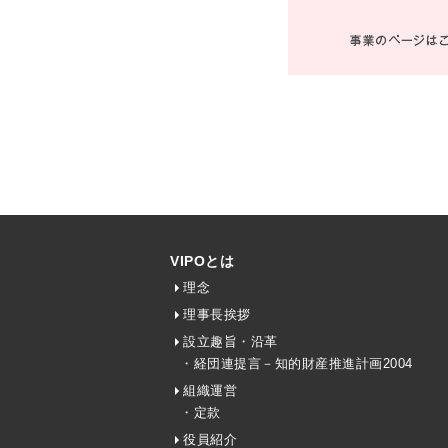
VIPOとは
理念
理事長挨拶
設立趣旨・沿革
・経団連提言－知的財産推進計画2004
組織運営
・定款
役員紹介