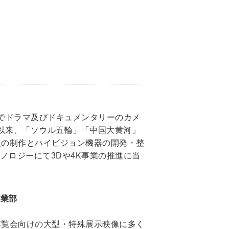
ターでドラマ及びドキュメンタリーのカメ
足以来、「ソウル五輪」「中国大黄河」
組の制作とハイビジョン機器の開発・整
クノロジーにて3Dや4K事業の推進に当
事業部
ト・博覧会向けの大型・特殊展示映像に多く