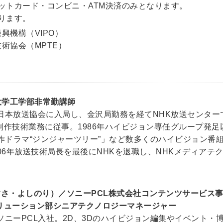
レジットカード・コンビニ・ATM決済のみとなります。
なります。
機構（VIPO）
術協会（MPTE）
大学工学部非常勤講師
73年日本放送協会に入局し、金沢局勤務を経てNHK放送セン
制作技術業務に従事。1986年ハイビジョン専任グループ発
制作ドラマ“ジンジャーツリー”」など数多くのハイビジョン番
06年放送技術局長を最後にNHKを退職し、NHKメディアテ
すさ・よしのり）／ソニーPCL株式会社コンテンツサービス
リューション部シニアテクノロジーマネージャー
90年ソニーPCL入社。2D、3Dのハイビジョン編集やイベン