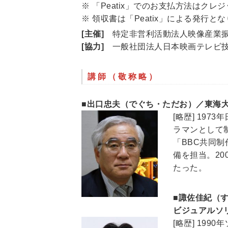
※ 「Peatix」でのお支払方法はク
※ 領収書は「Peatix」による発行と
[主催]
特定非営利活動法人映像産業振興
[協力]
一般社団法人日本映画テレビ技
講師（敬称略）
■出口忠夫（でぐち・ただお）／東海
[略歴] 19
ラマンとして
「BBC共同
備を担当。20
たった。
■諏佐佳紀（
ビジュアルソ
[略歴] 19