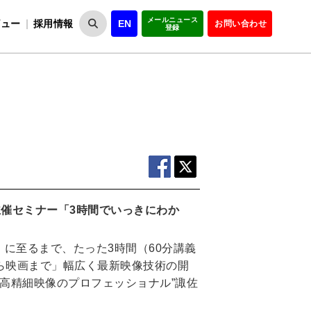
メールニュース
ビュー
採用情報
EN
お問い合わせ
登録
VIPOとは
事業一覧
VIPOの理念
事業実績・報告
設
役員紹介
会員紹介
組
O主催セミナー「3時間でいっきにわか
に至るまで、たった3時間（60分講義
から映画まで」幅広く最新映像技術の開
ど高精細映像のプロフェッショナル”諏佐