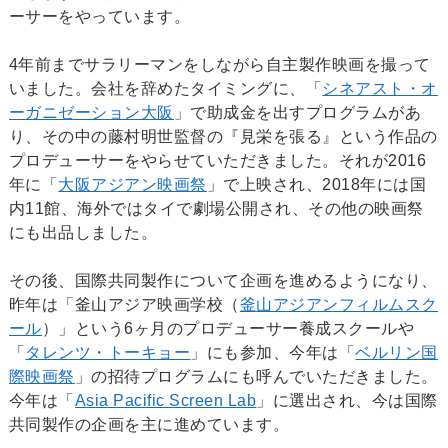
ーサーをやっています。
4年前までサラリーマンをしながら自主製作映画を撮って
いました。会社を辞めたタイミングに、「
シネアスト・オ
ーガニゼーション大阪
」で助成金を出すプログラムがあ
り、その中の藤村明世監督の『見栄を張る』という作品の
プロデューサーをやらせていただきました。それが2016
年に「
大阪アジアン映画祭
」で上映され、2018年には国
内11館、海外ではタイで劇場公開され、その他の映画祭
にも出品しました。
その後、国際共同製作について企画を進めるようになり、
昨年は「釜山アジア映画学校（
釜山アジアンフィルムスク
ール
）」という6ヶ月のプロデューサー養成スクールや
「
タレンツ・トーキョー
」にも参加、今年は「
ベルリン国
際映画祭
」の招待プログラムにも呼んでいただきました。
今年は「
Asia Pacific Screen Lab
」に選出され、今は国際
共同製作の企画を主に進めています。