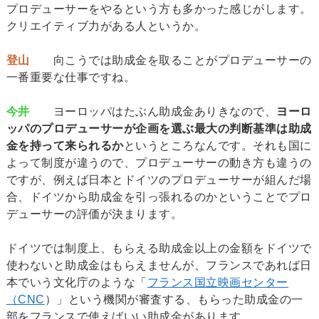
プロデューサーをやるという方も多かった感じがします。
クリエイティブ力がある人というか。
登山
向こうでは助成金を取ることがプロデューサーの
一番重要な仕事ですね。
今井
ヨーロッパはたぶん助成金ありきなので、
ヨーロ
ッパのプロデューサーが企画を選ぶ最大の判断基準は助成
金を持って来られるか
というところなんです。それも国に
よって制度が違うので、プロデューサーの動き方も違うの
ですが、例えば日本とドイツのプロデューサーが組んだ場
合、ドイツから助成金を引っ張れるのかということでプロ
デューサーの評価が決まります。
ドイツでは制度上、もらえる助成金以上の金額をドイツで
使わないと助成金はもらえませんが、フランスであれば日
本でいう文化庁のような「
フランス国立映画センター
（CNC
）」という機関が審査する、もらった助成金の一
部をフランスで使えばいい助成金があります。