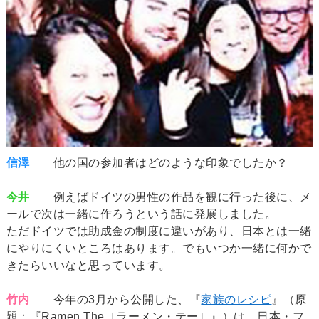
信澤
他の国の参加者はどのような印象でしたか？
今井
例えばドイツの男性の作品を観に行った後に、メ
ールで次は一緒に作ろうという話に発展しました。
ただドイツでは助成金の制度に違いがあり、日本とは一緒
にやりにくいところはあります。でもいつか一緒に何かで
きたらいいなと思っています。
竹内
今年の3月から公開した、『
家族のレシピ
』（原
題：『Ramen The［ラーメン・テー］』）は、日本・フ