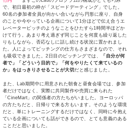
竹内
まずこのLabのプログラムの構成がとても巧み
で、初日最初の枠が「スピードデーティング」でした。
60名の参加者全員が向かい合いながら円形に座り、自身
のことや今やっている企画について1分ほどで伝え合うエ
レベーターピッチのようなことをひたすら1時間半ほどか
けて行う。あまり考え過ぎず同じことを何度も繰り返した
りもしながら、否応なしに話し続ける状況に置かれまし
た。人によってピッチングの仕方もさまざまなので、それ
も吸収できました。2日目のピッチングでは、
「自分が何
者で」「どういう目的で」「何をやりたくて来ているの
か」をはっきりさせることが大切
だと感じました。
また、Lab期間中に用意された朝食と昼食会場では、参加
者だけではなく、実際に共同製作や売買に来られた
「CineMart」の関係者の方たちがいました。ヨーロッパ
の方たちだと、日帰りで来る方もいます。そのような環境
だと、単にトレーニングするだけではなく、同時に今抱え
ている企画についても話ができるので、とても意義のある
ことだと思いました。