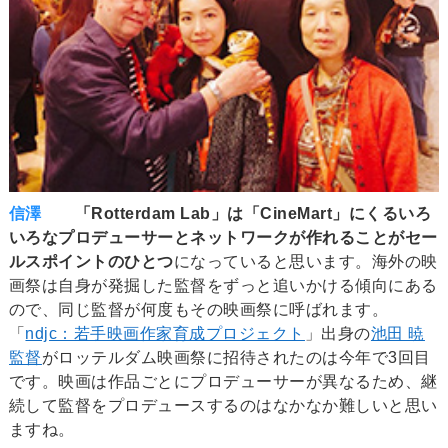
信澤
「Rotterdam Lab」は「CineMart」にくるいろ
いろなプロデューサーとネットワークが作れることがセー
ルスポイントのひとつ
になっていると思います。海外の映
画祭は自身が発掘した監督をずっと追いかける傾向にある
ので、同じ監督が何度もその映画祭に呼ばれます。
「
ndjc：若手映画作家育成プロジェクト
」出身の
池田 暁
監督
がロッテルダム映画祭に招待されたのは今年で3回目
です。映画は作品ごとにプロデューサーが異なるため、継
続して監督をプロデュースするのはなかなか難しいと思い
ますね。