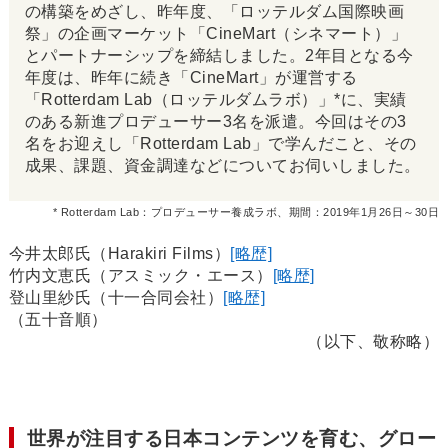
の構築をめざし、昨年度、「ロッテルダム国際映画
祭」の企画マーケット「CineMart（シネマート）」
とパートナーシップを締結しました。2年目となる今
年度は、昨年に続き「CineMart」が運営する
「Rotterdam Lab（ロッテルダムラボ）」*に、実績
のある新進プロデューサー3名を派遣。今回はその3
名をお迎えし「Rotterdam Lab」で学んだこと、その
成果、課題、資金調達などについてお伺いしました。
* Rotterdam Lab：プロデューサー養成ラボ、期間：2019年1月26日～30日
今井太郎氏（Harakiri Films）
[略歴]
竹内文恵氏（アスミック・エース）
[略歴]
登山里紗氏（十一合同会社）
[略歴]
（五十音順）
（以下、敬称略）
世界が注目する日本コンテンツを育む、グロー