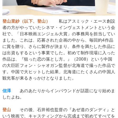
登山里紗（以下、登山）
私はアスミック・エース創設
者の方がやっていたシネマ・インヴェストメントという会
社で、「日本映画エンジェル大賞」の事務局を担当してい
ました。これは、応募された企画の中から、毎回約4作品
に賞を贈り、さらに製作が決まり、条件を満たした作品に
は出資もするという事業でした。初めて制作現場に入った
作品は、『狙った恋の落とし方。』（2008）という中国
の大巨匠フォン・シャオガン監督が北海道で撮った作品で
す。中国で大ヒットした結果、北海道にたくさんの中国人
観光客が来るきっかけとなりました。
信澤
あのあたりからインバウンドが話題になり始めま
したよね。
登山
その後、石井裕也監督の『あぜ道のダンディ』と
いう映画で、キャスティングから完成まで初めてすべてを