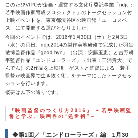
このたびVIPOが企画・運営する文化庁委託事業「ndjc：
若手映画作家育成プロジェクト」のトークセッション付
上映イベントを、東京都渋谷区の映画館「ユーロスペー
ス」にて開催する運びとなりました。
今回のイベントでは、2016年1月30日（土）と2月3日
（水）の両日、ndjc2014の製作実地研修で完成した羽生
敏博監督作品『good-bye』（出演：安藤玉恵）と吉野耕
平監督作品『エンドローラーズ』（出演：三浦貴大、で
んでん）の2作品を上映後、ゲストと監督による「若手
監督が映画界で生き抜く術」をテーマにしたトークセッ
ションを行います。
概要は以下の通りです。
『映画監督のつくり方2016』 ～若手映画監
督と学ぶ、映画界の“処世術”～
◆第1回／「エンドローラーズ」編 1月30