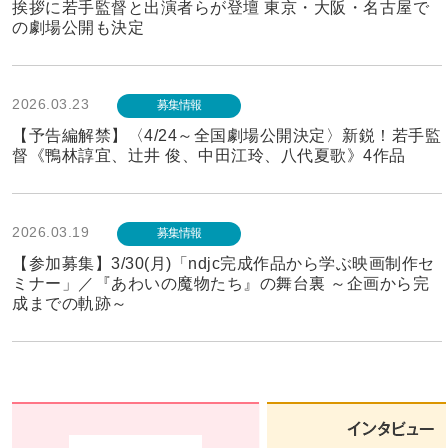
挨拶に若手監督と出演者らが登壇 東京・大阪・名古屋で
の劇場公開も決定
2026.03.23
募集情報
【予告編解禁】〈4/24～全国劇場公開決定〉新鋭！若手監
督《鴨林諄宜、辻井 俊、中田江玲、八代夏歌》4作品
2026.03.19
募集情報
【参加募集】3/30(月)「ndjc完成作品から学ぶ映画制作セ
ミナー」／『あわいの魔物たち』の舞台裏 ～企画から完
成までの軌跡～