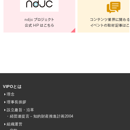
VIPOとは
理念
理事長挨拶
設立趣旨・沿革
・経団連提言－知的財産推進計画2004
組織運営