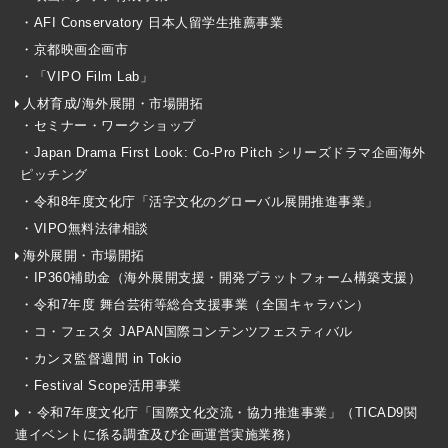
・AFI Conservatory 日本人留学生推薦事業
・京都映画企画市
・「VIPO Film Lab」
人材育成/海外展開・市場開拓
・セミナー・ワークショップ
・Japan Drama First Look: Co-Pro Pitch シリーズドラマ企画海外
ピッチング
・令和8年度文化庁「活字文化のグローバル展開推進事業」
・VIPO無料法律相談
海外展開・市場開拓
・IP360補助金（海外展開支援・開発プラットフォーム構築支援）
・令和7年度 舞台芸術等総合支援事業（全国キャラバン）
・コ・フェスタ JAPAN国際コンテンツフェスティバル
・カンヌ監督週間 in Tokio
・Festival Scope活用事業
・令和7年度文化庁「国際文化交流・協力推進事業」（TICAD9関
連イベントに係る調査及び企画運営実施業務）