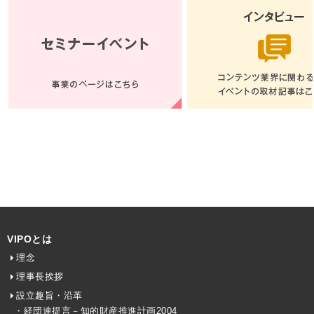
VIPOとは
理念
理事長挨拶
設立趣旨・沿革
・経団連提言－知的財産推進計画2004