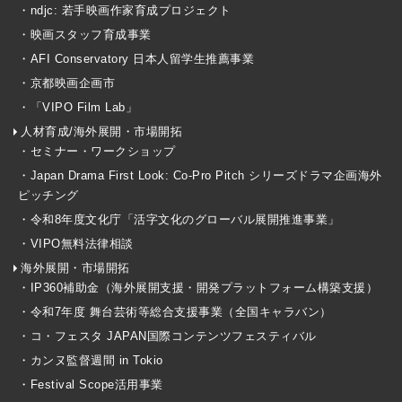
・ndjc: 若手映画作家育成プロジェクト
・映画スタッフ育成事業
・AFI Conservatory 日本人留学生推薦事業
・京都映画企画市
・「VIPO Film Lab」
人材育成/海外展開・市場開拓
・セミナー・ワークショップ
・Japan Drama First Look: Co-Pro Pitch シリーズドラマ企画海外
ピッチング
・令和8年度文化庁「活字文化のグローバル展開推進事業」
・VIPO無料法律相談
海外展開・市場開拓
・IP360補助金（海外展開支援・開発プラットフォーム構築支援）
・令和7年度 舞台芸術等総合支援事業（全国キャラバン）
・コ・フェスタ JAPAN国際コンテンツフェスティバル
・カンヌ監督週間 in Tokio
・Festival Scope活用事業