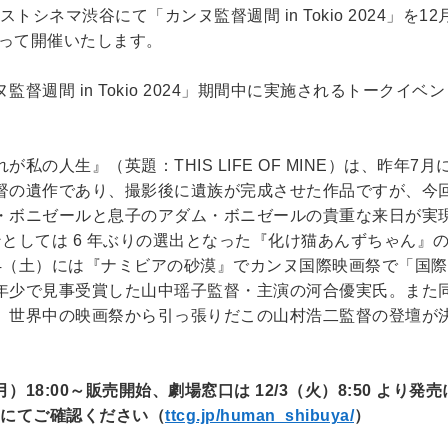
シネマ渋谷にて「カンヌ監督週間 in Tokio 2024」を12
たって開催いたします。
監督週間 in Tokio 2024」期間中に実施されるトークイベ
⼈⽣』（英題：THIS LIFE OF MINE）は、昨年7⽉に 
督の遺作であり、撮影後に遺族が完成させた作品ですが、今
・ボニゼールと息⼦のアダム・ボニゼールの貴重な来⽇が実
ンとしては 6 年ぶりの選出となった『化け猫あんずちゃん』
14（⼟）には『ナミビアの砂漠』でカンヌ国際映画祭で「国
年少で⾒事受賞した⼭中瑶⼦監督・主演の河合優実⽒。また
、世界中の映画祭から引っ張りだこの⼭村浩⼆監督の登壇が
）18:00～販売開始、劇場窓⼝は 12/3（⽕）8:50 より発
Pにてご確認ください（
ttcg.jp/human_shibuya/
）