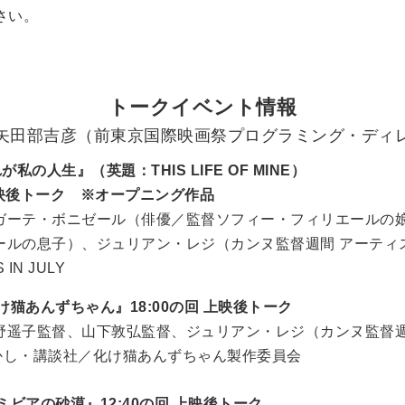
さい。
トークイベント情報
矢田部吉彦（前東京国際映画祭プログラミング・ディ
れが私の人生』（英題：THIS LIFE OF MINE）
 上映後トーク ※オープニング作品
ガーテ・ボニゼール（俳優／監督ソフィー・フィリエールの
ールの息子）、ジュリアン・レジ（カンヌ監督週間 アーティ
 IN JULY
『化け猫あんずちゃん』18:00の回 上映後トーク
野遥子監督、山下敦弘監督、ジュリアン・レジ（カンヌ監督
かし・講談社／化け猫あんずちゃん製作委員会
『ナミビアの砂漠』12:40の回 上映後トーク