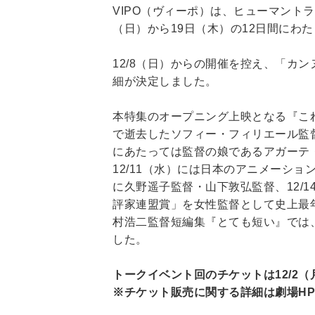
VIPO（ヴィーポ）は、ヒューマントラスト
（日）から19日（木）の12日間にわ
12/8（⽇）からの開催を控え、「カンヌ
細が決定しました。
本特集のオープニング上映となる『これが私の
で逝去したソフィー・フィリエール監
にあたっては監督の娘であるアガーテ
12/11（⽔）には⽇本のアニメーショ
に久野遥⼦監督・⼭下敦弘監督、12/
評家連盟賞」を⼥性監督として史上最
村浩⼆監督短編集『とても短い』では
した。
トークイベント回のチケットは12/2（月
※チケット販売に関する詳細は劇場H