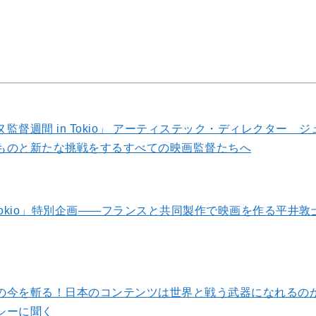
監督週間 in Tokio」 アーティステック・ディレクター
ものと新たな挑戦をするすべての映画監督たちへ
n Tokio」特別企画――フランスと共同製作で映画を作る平
の今を斬る！日本のコンテンツは世界と戦う武器になれるの
シーに聞く