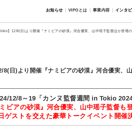
お知らせ
VIPOとは
事業内容
インタ
事業内容
VIPOとは
 Tokio】12/8(日)より開催『ナミビアの砂漠』河合優実、山中瑶子監督ほか登
o】12/8(日)より開催『ナミビアの砂漠』河合優実
024/12/8～19「カンヌ監督週間 in Tokio 202
ミビアの砂漠』河合優実、山中瑶子監督も
日ゲストを交えた豪華トークイベント開催