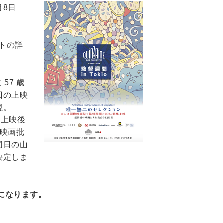
月8日
ントの詳
57 歳
回の上映
現。
の上映後
際映画批
同⽇の⼭
決定しま
売になります。