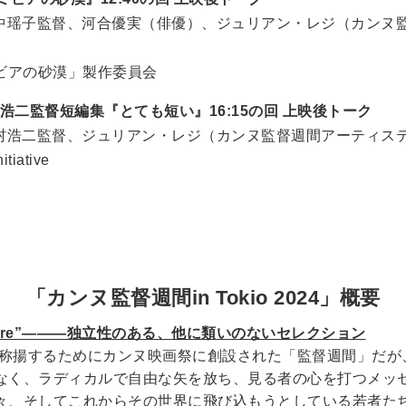
中瑶子監督、河合優実（俳優）、ジュリアン・レジ（カンヌ
ミビアの砂漠」製作委員会
 山村浩二監督短編集『とても短い』16:15の回 上映後トーク
村浩二監督、ジュリアン・レジ（カンヌ監督週間アーティス
itiative
「カンヌ監督週間in Tokio 2024」概要
t singulière”―――独立性のある、他に類いのないセレクション
品を称揚するためにカンヌ映画祭に創設された「監督週間」だ
なく、ラディカルで自由な矢を放ち、見る者の心を打つメッ
々、そしてこれからその世界に飛び込もうとしている若者た