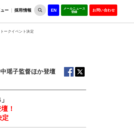
メールニュース
ビュー
採用情報
EN
お問い合わせ
登録
VIPOとは
事業一覧
VIPOの理念
事業実績・報告
設
役員紹介
会員紹介
組
壇のトークイベント決定
、山中瑶子監督ほか登壇
4」
登壇！
決定