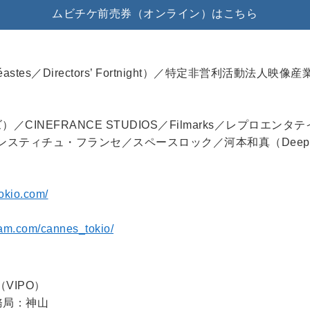
ムビチケ前売券（オンライン）はこちら
néastes／Directors’ Fortnight）／特定非営利活動法人映
CINEFRANCE STUDIOS／Filmarks／レプロエン
アンスティチュ・フランセ／スペースロック／河本和真（Deep 
tokio.com/
ram.com/cannes_tokio/
VIPO）
事務局：神山