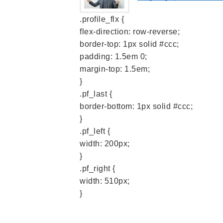
.profile_flx {
flex-direction: row-reverse;
border-top: 1px solid #ccc;
padding: 1.5em 0;
margin-top: 1.5em;
}
.pf_last {
border-bottom: 1px solid #ccc;
}
.pf_left {
width: 200px;
}
.pf_right {
width: 510px;
}