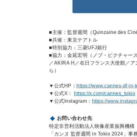
■主催：監督週間（Quinzaine des Ci
■共催：東京テアトル
■特別協力：三菱UFJ銀行
■協力：金延宏明（ノブ・ピクチャーズ）／
／AKIRA H／在日フランス大使館／
ら）
▼公式HP：
https://www.cannes-df-in-
▼公式X：
https://x.com/cannes_tokio
▼公式Instagram：
https://www.instag
お問い合わせ先
特定非営利活動法人映像産業振興機構（
「カンヌ 監督週間 in Tokio 2024」