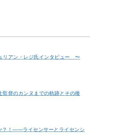
 ジュリアン・レジ氏インタビュー 〜
井敦士監督のカンヌまでの軌跡とその後
か？！――ライセンサーとライセンシ