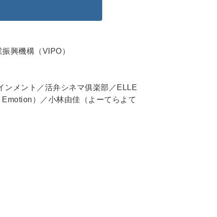
像産業振興機構（VIPO）
タテインメント／活弁シネマ俱楽部／ELLE
Emotion）／小林由佳（よーてらよて