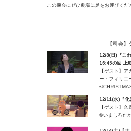
この機会にぜひ劇場に足をお運びくだ
【司会】
12/8(日)『こ
16:45の回
【ゲスト】ア
ー・フィリエ
©CHRISTMAS
12/11(水)
【ゲスト】久
©いましろた
12/14(土)