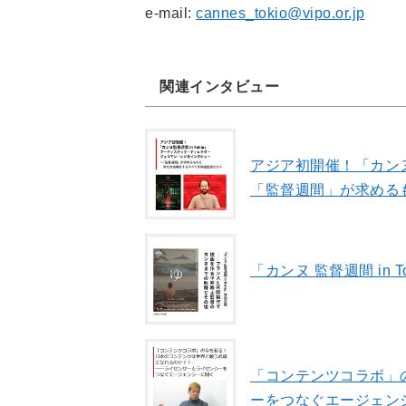
e-mail:
cannes_tokio@vipo.or.jp
関連インタビュー
アジア初開催！「カンヌ
「監督週間」が求める
「カンヌ 監督週間 i
「コンテンツコラボ」
ーをつなぐエージェン