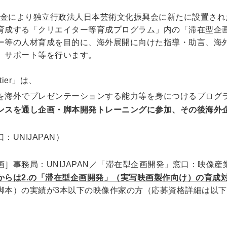
補助金により独立行政法人日本芸術文化振興会に新たに設置さ
育成する「クリエイター等育成プログラム」内の「滞在型企
ー等の人材育成を目的に、海外展開に向けた指導・助言、海
、サポート等を行います。
ier」は、
海外でプレゼンテーションする能力等を身につけるプログラム
ンスを通し企画・脚本開発トレーニングに参加、その後海外
UNIJAPAN）
］事務局：UNIJAPAN／「滞在型企画開発」窓口：映像産業
Oからは2.の「滞在型企画開発」（実写映画製作向け）の育成
脚本）の実績が3本以下の映像作家の方（応募資格詳細は以