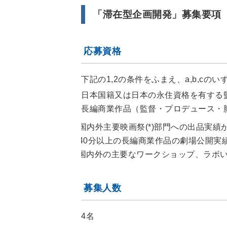
「滞在型企画開発」募集要項
応募資格
下記の1,2の条件をふまえ、a,b,cの
日本国籍又は日本の永住資格を有する
長編商業作品（監督・プロデュース・
a. 国内外主要映画祭(*)部門への出品実
b. 40分以上の長編商業作品の劇場公開実
c. 国内外の主要なワークショップ、ラ
募集人数
4名