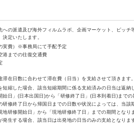
先への派遣及び海外フィルムラボ、企画マーケット、ピッチ
、決定いたします。
の実費）※事務局にて手配予定
空港までの往復交通費
定
途滞在日数に合わせて滞在費（日当）を支給させて頂きます
を短縮した場合、該当短縮期間に係る支給済みの日当は返納
始日」(日本出国日)から「研修終了日」(日本到着日)まで
の研修終了日から帰国日までの日数や状況によっては、当該
現地研修開始日」から「現地研修終了日」までの期間となり
が発生する場合、該当日は出発地の日当のみの支給となりま