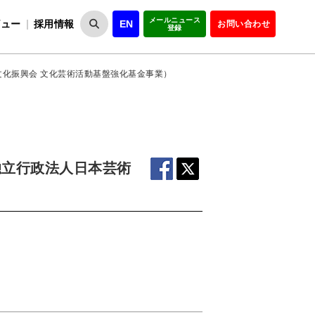
メールニュース
ビュー
採用情報
EN
お問い合わせ
登録
VIPOとは
事業一覧
VIPOの理念
事業実績・報告
設
役員紹介
会員紹介
組
化振興会 文化芸術活動基盤強化基金事業）
独立行政法人日本芸術
、