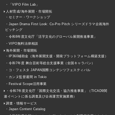
・「VIPO Film Lab」
人材育成/海外展開・市場開拓
・セミナー・ワークショップ
・Japan Drama First Look: Co-Pro Pitch シリーズドラマ企画海外
ピッチング
・令和8年度文化庁「活字文化のグローバル展開推進事業」
・VIPO無料法律相談
海外展開・市場開拓
・IP360補助金（海外展開支援・開発プラットフォーム構築支援）
・令和7年度 舞台芸術等総合支援事業（全国キャラバン）
・コ・フェスタ JAPAN国際コンテンツフェスティバル
・カンヌ監督週間 in Tokio
・Festival Scope活用事業
・令和7年度文化庁「国際文化交流・協力推進事業」（TICAD9関
連イベントに係る調査及び企画運営実施業務）
調査・情報サービス
・Japan Content Catalog