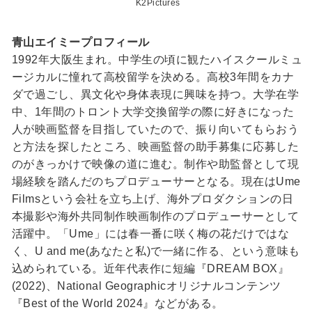
K2Pictures
青山エイミープロフィール
1992年大阪生まれ。中学生の頃に観たハイスクールミュ
ージカルに憧れて高校留学を決める。高校3年間をカナ
ダで過ごし、異文化や身体表現に興味を持つ。大学在学
中、1年間のトロント大学交換留学の際に好きになった
人が映画監督を目指していたので、振り向いてもらおう
と方法を探したところ、映画監督の助手募集に応募した
のがきっかけで映像の道に進む。制作や助監督として現
場経験を踏んだのちプロデューサーとなる。現在はUme
Filmsという会社を立ち上げ、海外プロダクションの日
本撮影や海外共同制作映画制作のプロデューサーとして
活躍中。「Ume」には春一番に咲く梅の花だけではな
く、U and me(あなたと私)で一緒に作る、という意味も
込められている。近年代表作に短編『DREAM BOX』
(2022)、National Geographicオリジナルコンテンツ
『Best of the World 2024』などがある。