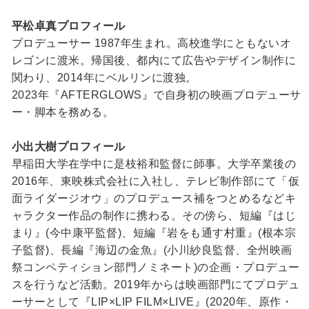
平松卓真プロフィール
プロデューサー 1987年生まれ。高校進学にともないオ
レゴンに渡米。帰国後、都内にて広告やデザイン制作に
関わり、2014年にベルリンに渡独。
2023年『AFTERGLOWS』で自身初の映画プロデューサ
ー・脚本を務める。
小出大樹プロフィール
早稲田大学在学中に是枝裕和監督に師事。大学卒業後の
2016年、東映株式会社に入社し、テレビ制作部にて「仮
面ライダージオウ」のプロデュース補をつとめるなどキ
ャラクター作品の制作に携わる。その傍ら、短編『はじ
まり』(今中康平監督)、短編『岩をも通す村重』(根本宗
子監督)、長編『海辺の金魚』(小川紗良監督、全州映画
祭コンペティション部門ノミネート)の企画・プロデュー
スを行うなど活動。2019年からは映画部門にてプロデュ
ーサーとして『LIP×LIP FILM×LIVE』(2020年、原作・