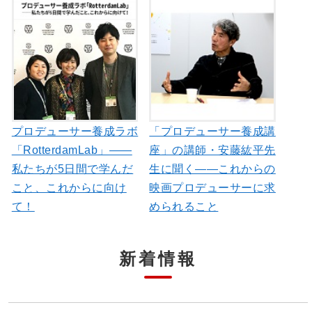
プロデューサー養成ラボ
「プロデューサー養成講
「RotterdamLab」――
座」の講師・安藤紘平先
私たちが5日間で学んだ
生に聞く――これからの
こと、これからに向け
映画プロデューサーに求
て！
められること
新着情報