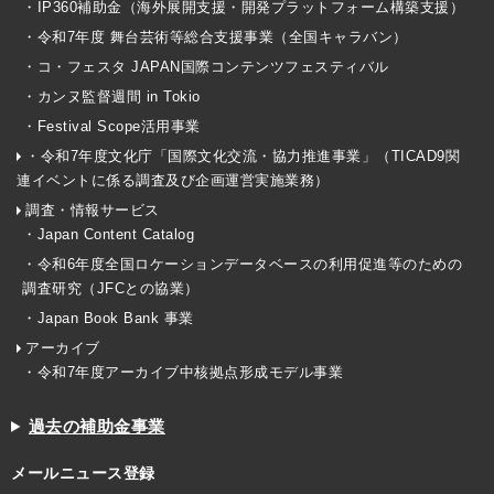
・IP360補助金（海外展開支援・開発プラットフォーム構築支援）
・令和7年度 舞台芸術等総合支援事業（全国キャラバン）
・コ・フェスタ JAPAN国際コンテンツフェスティバル
・カンヌ監督週間 in Tokio
・Festival Scope活用事業
・令和7年度文化庁「国際文化交流・協力推進事業」（TICAD9関
連イベントに係る調査及び企画運営実施業務）
調査・情報サービス
・Japan Content Catalog
・令和6年度全国ロケーションデータベースの利用促進等のための
調査研究（JFCとの協業）
・Japan Book Bank 事業
アーカイブ
・令和7年度アーカイブ中核拠点形成モデル事業
過去の補助金事業
メールニュース登録