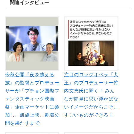
関連インタビュー
今秋公開『夜を越える
注目のロックオペラ『犬
旅』の監督とプロデュー
王』のプロデューサー竹
サーが「プチョン国際フ
内文恵氏に聞く！ みん
ァンタスティック映画
なが簡単に思い浮かばな
祭」企画マーケットに参
いイメージだからこそ、
加し、凱旋上映、劇場公
すごいものができる！
開を果たすまで