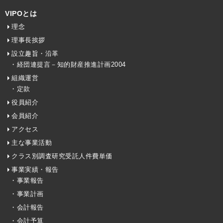
VIPOとは
理念
理事長挨拶
設立趣旨・沿革
・経団連提言－知的財産推進計画2004
組織運営
・定款
役員紹介
会員紹介
アクセス
主な事業活動
クラス別調査研究受託人件費単価
事業実績・報告
・事業報告
・事業計画
・会計報告
・会計予算