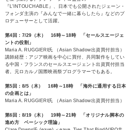
『L’INTOUCHABLE』、日本でも公開されたジェーン・
フォンダ主演の『みんなで一緒に暮らしたら』などのプ
ロデューサーとして活躍。
第4回：7/29（木） 16時～18時 「セールスエージェ
ントの役割」
Maria A. RUGGIERI氏 （Asian Shadow出資買付担当）
講師経歴：アジア映画を中心に買付、共同製作をしてい
る中国・フランスのセールスエージェント出資買付担当
者。元ロカルノ国際映画祭プログラマーでもある。
第5回：8/5（木） 16時～18時 「海外に通用する日本
の企画とは」
Maria A. RUGGIERI氏 （Asian Shadow出資買付担当）
第6回：8/19（木） 19時～21時 「オリジナル脚本の
進め方 ベーシック理論」
Clare Downs氏 (eave) ＜eave_Ties That Bind/VIPO共