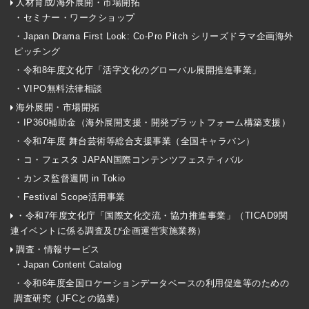
人材育成/海外展開・市場開拓
・セミナー・ワークショップ
・Japan Drama First Look: Co-Pro Pitch シリーズドラマ企画海外
ピッチング
・令和8年度文化庁「活字文化のグローバル展開推進事業」
・VIPO無料法律相談
海外展開・市場開拓
・IP360補助金（海外展開支援・開発プラットフォーム構築支援）
・令和7年度 舞台芸術等総合支援事業（全国キャラバン）
・コ・フェスタ JAPAN国際コンテンツフェスティバル
・カンヌ監督週間 in Tokio
・Festival Scope活用事業
・令和7年度文化庁「国際文化交流・協力推進事業」（TICAD9関
連イベントに係る調査及び企画運営実施業務）
調査・情報サービス
・Japan Content Catalog
・令和6年度全国ロケーションデータベースの利用促進等のための
調査研究（JFCとの協業）