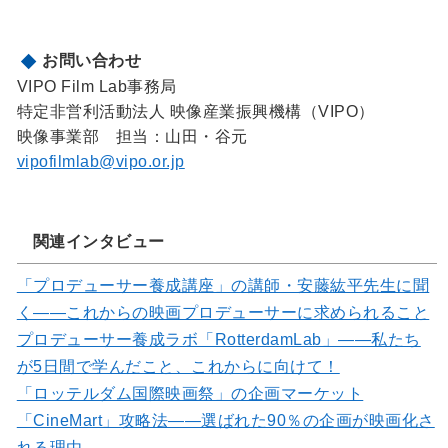
お問い合わせ
VIPO Film Lab事務局
特定非営利活動法人 映像産業振興機構（VIPO）
映像事業部 担当：山田・谷元
vipofilmlab@vipo.or.jp
関連インタビュー
「プロデューサー養成講座」の講師・安藤紘平先生に聞
く――これからの映画プロデューサーに求められること
プロデューサー養成ラボ「RotterdamLab」――私たち
が5日間で学んだこと、これからに向けて！
「ロッテルダム国際映画祭」の企画マーケット
「CineMart」攻略法――選ばれた90％の企画が映画化さ
れる理由