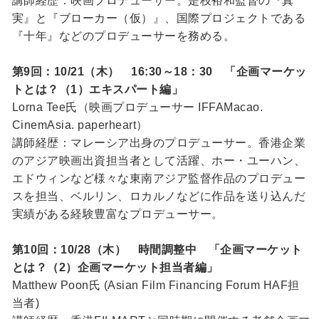
講師経歴：映画プロデューサー。是枝裕和監督の『真
実』と『ブローカー（仮）』、国際プロジェクトである
『十年』などのプロデューサーを務める。
第9回：10/21（木） 16:30～18：30 「企画マーケッ
トとは？（1）エキスパート編」
Lorna Tee氏（映画プロデューサー IFFAMacao.
CinemAsia. paperheart）
講師経歴：マレーシア出身のプロデューサー。香港企業
のアジア映画出資担当者として活躍、ホー・ユーハン、
エドウィンなど様々な東南アジア監督作品のプロデュー
スを担当、ベルリン、ロカルノなどに作品を送り込んだ
実績がある経験豊富なプロデューサー。
第10回：10/28（木） 時間調整中 「企画マーケット
とは？（2）企画マーケット担当者編」
Matthew Poon氏 (Asian Film Financing Forum HAF担
当者)