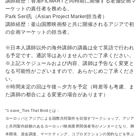
講師経歴：香港FILMARTと同時期に開催する老舗企画マ
ーケットの責任者を務める。
Park Seri氏（Asian Project Market担当者）
講師経歴：釜山国際映画祭と共に開催されるアジアで初
の企画マーケットの担当者。
※日本人講師以外の海外講師の講義は全て英語で行われ
る予定です。通訳等はありませんのでご了承ください。
※上記スケジュールおよび内容、講師は予告なく変更と
なる可能性がございますので、あらかじめご了承くださ
い。
※時間未定の回は午後～夕方を予定（時差等も考慮、ま
た講師の都合による変更の場合があります）
*1 eave_Ties That Bindとは：
ヨーロッパとアジアによる国際共同製作を目指すワークショップ。アジア
と共同製作経験のあるヨーロッパ映画業界関係者等がメンターとなり、脚
本開発、資金調達、マーケティング、コプロダクションの契約などを学ぶ