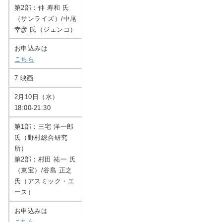
第2部：仲 寿和 氏
（サンライズ）/中尾
幸彦 氏（ジェンコ）
お申込みは
こちら
7.映画
2月10日（水）
18:00-21:30
第1部：三宅 洋一郎
氏（野村総合研究
所）
第2部：村田 祐一 氏
（東宝）/谷島 正之
氏（アスミック・エ
ース）
お申込みは
こちら