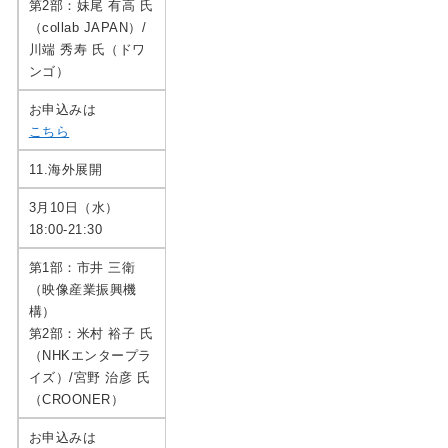
第2部：妹尾 有高 氏
（collab JAPAN）/
川端 秀寿 氏（ドワ
ンゴ）
お申込みは
こちら
11.海外展開
3月10日（水）
18:00-21:30
第1部：市井 三衛
（映像産業振興機
構）
第2部：米村 裕子 氏
（NHKエンタープラ
イズ）/宮野 治彦 氏
（CROONER）
お申込みは