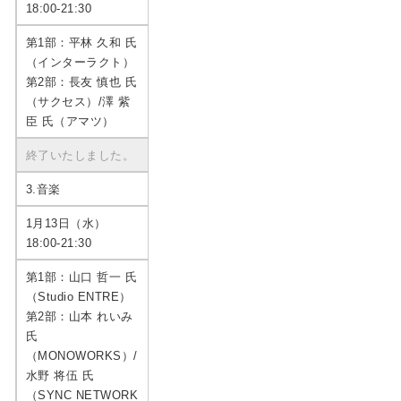
18:00-21:30
第1部：平林 久和 氏
（インターラクト）
第2部：長友 慎也 氏
（サクセス）/澤 紫
臣 氏（アマツ）
終了いたしました。
3.音楽
1月13日（水）
18:00-21:30
第1部：山口 哲一 氏
（Studio ENTRE）
第2部：山本 れいみ
氏
（MONOWORKS）/
水野 将伍 氏
（SYNC NETWORK