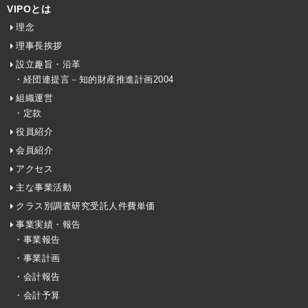
VIPOとは
理念
理事長挨拶
設立趣旨・沿革
・経団連提言－知的財産推進計画2004
組織運営
・定款
役員紹介
会員紹介
アクセス
主な事業活動
クラス別調査研究受託人件費単価
事業実績・報告
・事業報告
・事業計画
・会計報告
・会計予算