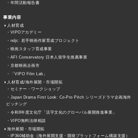
・年間活動報告書
事業内容
人材育成
・VIPOアカデミー
・ndjc: 若手映画作家育成プロジェクト
・映画スタッフ育成事業
・AFI Conservatory 日本人留学生推薦事業
・京都映画企画市
・「VIPO Film Lab」
人材育成/海外展開・市場開拓
・セミナー・ワークショップ
・Japan Drama First Look: Co-Pro Pitch シリーズドラマ企画海外
ピッチング
・令和8年度文化庁「活字文化のグローバル展開推進事業」
・VIPO無料法律相談
海外展開・市場開拓
・IP360補助金（海外展開支援・開発プラットフォーム構築支援）