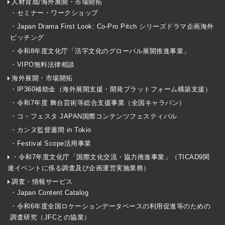
人材育成/海外展開・市場開拓
・セミナー・ワークショップ
・Japan Drama First Look: Co-Pro Pitch シリーズドラマ企画海外
ピッチング
・令和8年度文化庁「活字文化のグローバル展開推進事業」
・VIPO無料法律相談
海外展開・市場開拓
・IP360補助金（海外展開支援・開発プラットフォーム構築支援）
・令和7年度 舞台芸術等総合支援事業（全国キャラバン）
・コ・フェスタ JAPAN国際コンテンツフェスティバル
・カンヌ監督週間 in Tokio
・Festival Scope活用事業
・令和7年度文化庁「国際文化交流・協力推進事業」（TICAD9関
連イベントに係る調査及び企画運営実施業務）
調査・情報サービス
・Japan Content Catalog
・令和6年度全国ロケーションデータベースの利用促進等のための
調査研究（JFCとの協業）