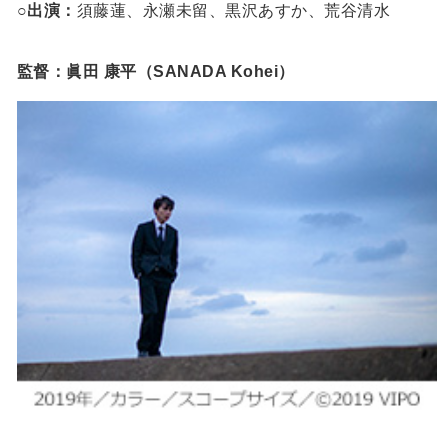
○出演：
須藤蓮、永瀬未留、黒沢あすか、荒谷清水
監督：眞田 康平（SANADA Kohei）