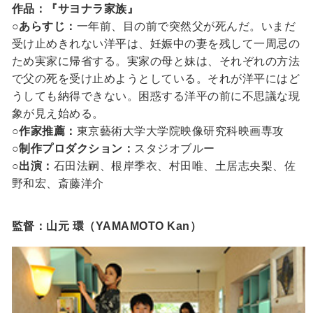
作品：『サヨナラ家族』
○あらすじ：
一年前、目の前で突然父が死んだ。いまだ
受け止めきれない洋平は、妊娠中の妻を残して一周忌の
ため実家に帰省する。実家の母と妹は、それぞれの方法
で父の死を受け止めようとしている。それが洋平にはど
うしても納得できない。困惑する洋平の前に不思議な現
象が見え始める。
○作家推薦：
東京藝術大学大学院映像研究科映画専攻
○制作プロダクション：
スタジオブルー
○出演：
石田法嗣、根岸季衣、村田唯、土居志央梨、佐
野和宏、斎藤洋介
監督：山元 環（YAMAMOTO Kan）