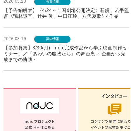
2026.03.23
募集情報
【予告編解禁】〈4/24～全国劇場公開決定〉新鋭！若手監
督《鴨林諄宜、辻井 俊、中田江玲、八代夏歌》4作品
2026.03.19
募集情報
【参加募集】3/30(月)「ndjc完成作品から学ぶ映画制作セ
ミナー」／『あわいの魔物たち』の舞台裏 ～企画から完
成までの軌跡～