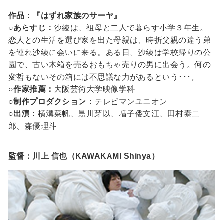
作品：『はずれ家族のサーヤ』
○あらすじ：
沙綾は、祖母と二人で暮らす小学３年生。
恋人との生活を選び家を出た母親は、時折父親の違う弟
を連れ沙綾に会いに来る。ある日、沙綾は学校帰りの公
園で、古い木箱を売るおもちゃ売りの男に出会う。何の
変哲もないその箱には不思議な力があるという･･･。
○作家推薦：
大阪芸術大学映像学科
○制作プロダクション：
テレビマンユニオン
○出演：
横溝菜帆、黒川芽以、増子倭文江、田村泰二
郎、森優理斗
監督：川上 信也（KAWAKAMI Shinya）