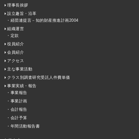
理事長挨拶
設立趣旨・沿革
・経団連提言－知的財産推進計画2004
組織運営
・定款
役員紹介
会員紹介
アクセス
主な事業活動
クラス別調査研究受託人件費単価
事業実績・報告
・事業報告
・事業計画
・会計報告
・会計予算
・年間活動報告書