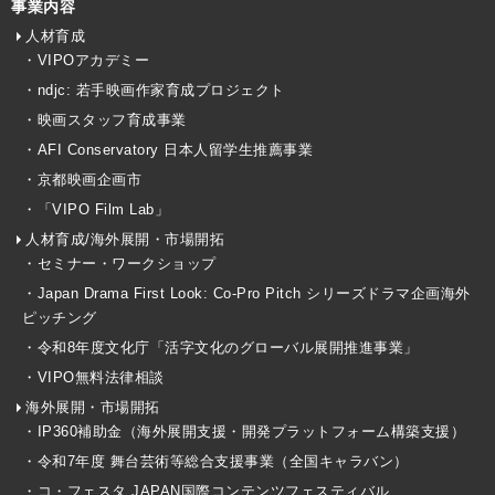
事業内容
人材育成
・VIPOアカデミー
・ndjc: 若手映画作家育成プロジェクト
・映画スタッフ育成事業
・AFI Conservatory 日本人留学生推薦事業
・京都映画企画市
・「VIPO Film Lab」
人材育成/海外展開・市場開拓
・セミナー・ワークショップ
・Japan Drama First Look: Co-Pro Pitch シリーズドラマ企画海外
ピッチング
・令和8年度文化庁「活字文化のグローバル展開推進事業」
・VIPO無料法律相談
海外展開・市場開拓
・IP360補助金（海外展開支援・開発プラットフォーム構築支援）
・令和7年度 舞台芸術等総合支援事業（全国キャラバン）
・コ・フェスタ JAPAN国際コンテンツフェスティバル