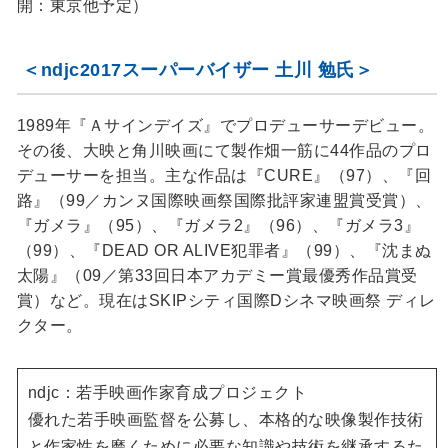
開：東京他予定）
＜ndjc2017スーパーバイザー 土川 勉氏＞
1989年『Ａサインデイズ』でプロデューサーデビュー。
その後、大映と角川映画にて製作畑一筋に44作品のプロ
デューサーを担当。主な作品は『CURE』（97）、『回
路』（99／カンヌ国際映画祭国際批評家連盟賞受賞）、
『ガメラ』（95）、『ガメラ2』（96）、『ガメラ3』
（99）、『DEAD OR ALIVE犯罪者』（99）、『沈まぬ
太陽』（09／第33回日本アカデミー賞最優秀作品賞受
賞）など。現在はSKIPシティ国際Dシネマ映画祭 ディレ
クター。
ndjc：若手映画作家育成プロジェクト
優れた若手映画監督を公募し、本格的な映像製作技術
と作家性を磨くために必要な知識や技術を継承するた