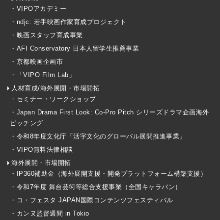
・VIPOアカデミー
・ndjc: 若手映画作家育成プロジェクト
・映画スタッフ育成事業
・AFI Conservatory 日本人留学生推薦事業
・京都映画企画市
・「VIPO Film Lab」
人材育成/海外展開・市場開拓
・セミナー・ワークショップ
・Japan Drama First Look: Co-Pro Pitch シリーズドラマ企画海外
ピッチング
・令和8年度文化庁「活字文化のグローバル展開推進事業」
・VIPO無料法律相談
海外展開・市場開拓
・IP360補助金（海外展開支援・開発プラットフォーム構築支援）
・令和7年度 舞台芸術等総合支援事業（全国キャラバン）
・コ・フェスタ JAPAN国際コンテンツフェスティバル
・カンヌ監督週間 in Tokio