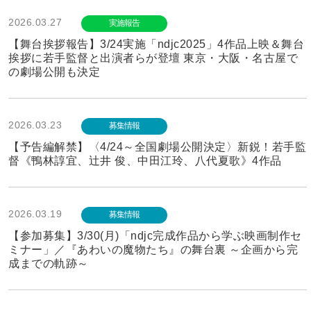
2026.03.27
実施報告
【舞台挨拶報告】3/24実施「ndjc2025」4作品上映＆舞台
挨拶に若手監督と出演者らが登壇 東京・大阪・名古屋で
の劇場公開も決定
2026.03.23
募集情報
【予告編解禁】〈4/24～全国劇場公開決定〉新鋭！若手監
督《鴨林諄宜、辻井 俊、中田江玲、八代夏歌》4作品
2026.03.19
募集情報
【参加募集】3/30(月)「ndjc完成作品から学ぶ映画制作セ
ミナー」／『あわいの魔物たち』の舞台裏 ～企画から完
成までの軌跡～