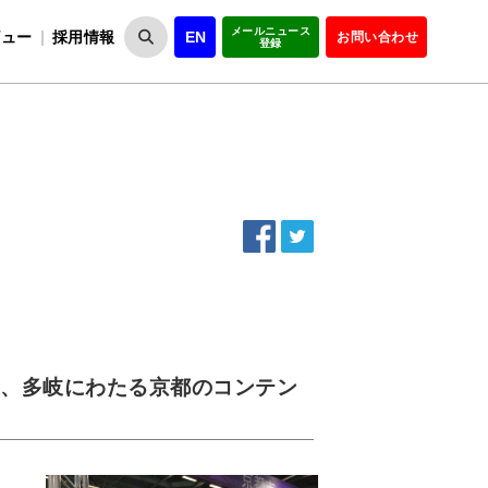
メールニュース
ビュー
採用情報
EN
お問い合わせ
登録
VIPOとは
事業一覧
VIPOの理念
事業実績・報告
設
役員紹介
会員紹介
組
て、多岐にわたる京都のコンテン