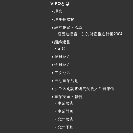
VIPOとは
理念
理事長挨拶
設立趣旨・沿革
・経団連提言－知的財産推進計画2004
組織運営
・定款
役員紹介
会員紹介
アクセス
主な事業活動
クラス別調査研究受託人件費単価
事業実績・報告
・事業報告
・事業計画
・会計報告
・会計予算