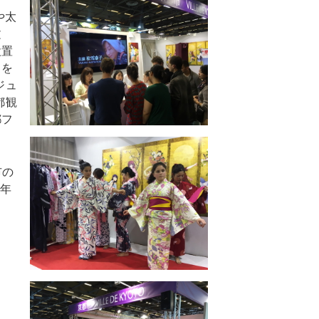
や太
文
設置
スを
ジュ
都観
都フ
市の
8年