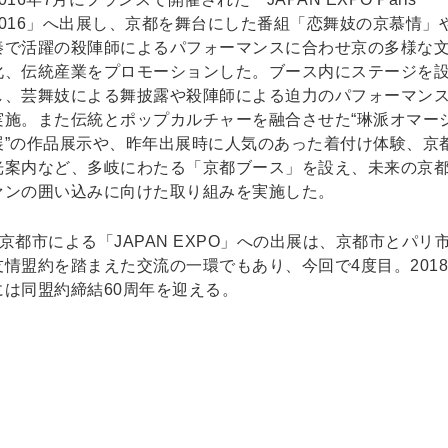
2016」へ出展し、京都を舞台にした番組「恋舞妓の京慕情」
秦で活躍の殺陣師によるパフォーマンスに合わせ京の多様な
化、伝統産業をプロモーションした。ブース内にステージを
し、芸舞妓による舞披露や殺陣師による迫力のパフォーマン
実施。また伝統とポップカルチャーを融合させた“琳派オマー
展”の作品展示や、昨年出展時に人気のあった着付け体験、京
光案内など、多岐にわたる「京都ブース」を設え、未来の京
ァンの囲い込みに向けた取り組みを実施した。
■京都市による「JAPAN EXPO」への出展は、京都市とパリ
友情盟約を踏まえた交流の一環でもあり、今回で4度目。201
には同盟約締結60周年を迎える。