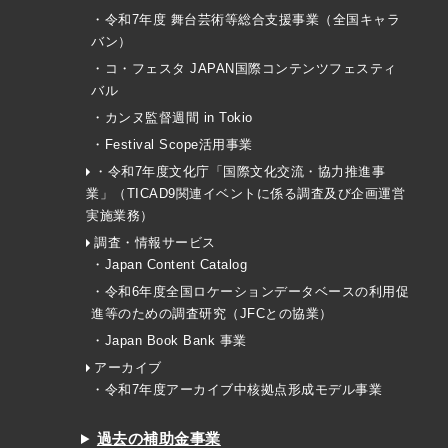
・令和7年度 舞台芸術等総合支援事業（全国キャラ
バン）
・コ・フェスタ JAPAN国際コンテンツフェスティ
バル
・カンヌ監督週間 in Tokio
・Festival Scope活用事業
・令和7年度文化庁「国際文化交流・協力推進事
業」（TICAD9関連イベントに係る調査及び企画運営
実施業務）
調査・情報サービス
・Japan Content Catalog
・令和6年度全国ロケーションデータベースの利用促
進等のための調査研究（JFCとの協業）
・Japan Book Bank 事業
アーカイブ
・令和7年度アーカイブ中核拠点形成モデル事業
過去の補助金事業