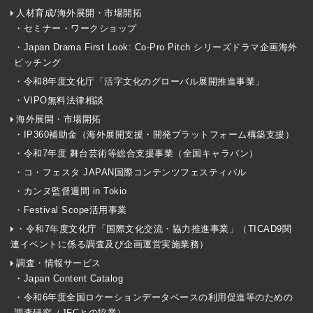
人材育成/海外展開・市場開拓
・セミナー・ワークショップ
・Japan Drama First Look: Co-Pro Pitch シリーズドラマ企画海外
ピッチング
・令和8年度文化庁「活字文化のグローバル展開推進事業」
・VIPO無料法律相談
海外展開・市場開拓
・IP360補助金（海外展開支援・開発プラットフォーム構築支援）
・令和7年度 舞台芸術等総合支援事業（全国キャラバン）
・コ・フェスタ JAPAN国際コンテンツフェスティバル
・カンヌ監督週間 in Tokio
・Festival Scope活用事業
・令和7年度文化庁「国際文化交流・協力推進事業」（TICAD9関
連イベントに係る調査及び企画運営実施業務）
調査・情報サービス
・Japan Content Catalog
・令和6年度全国ロケーションデータベースの利用促進等のための
調査研究（JFCとの協業）