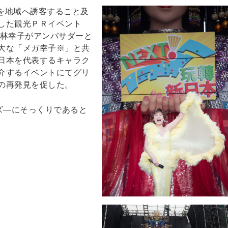
者を地域へ誘客すること及
した観光ＰＲイベント
小林幸子がアンバサダーと
巨大な「メガ幸子※」と共
日本を代表するキャラク
介するイベントにてグリ
の再発見を促した。
ズ―にそっくりであると
。