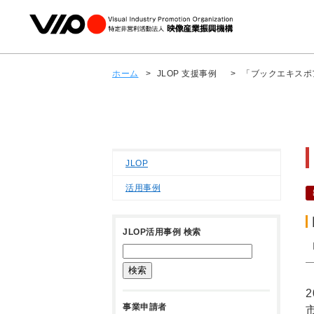
ホーム
>
JLOP 支援事例
>
「ブックエキスポ
JLOP
活用事例
JLOP活用事例 検索
事業申請者