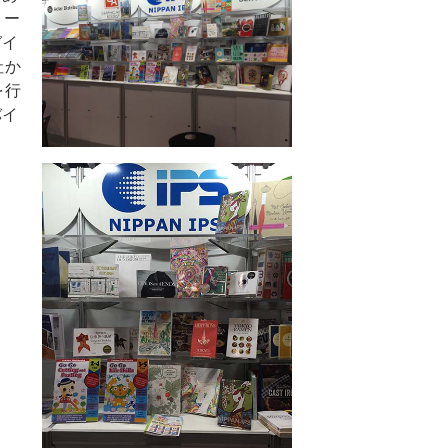
リー
ガイ
社か
を行
バイ