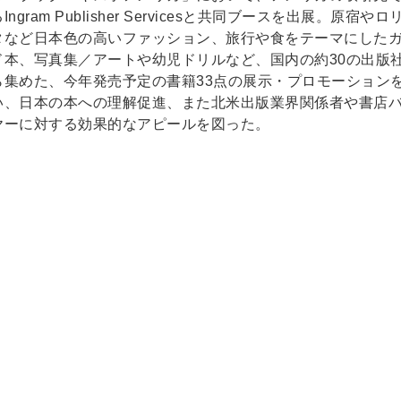
Ingram Publisher Servicesと共同ブースを出展。原宿やロ
タなど日本色の高いファッション、旅行や食をテーマにした
ド本、写真集／アートや幼児ドリルなど、国内の約30の出版
ら集めた、今年発売予定の書籍33点の展示・プロモーション
い、日本の本への理解促進、また北米出版業界関係者や書店
ヤーに対する効果的なアピールを図った。