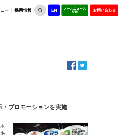
メールニュース
ビュー
採用情報
EN
お問い合わせ
登録
VIPOとは
事業一覧
VIPOの理念
事業実績・報告
設
役員紹介
会員紹介
組
示・プロモーションを実施
見本
であ