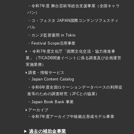
・令和7年度 舞台芸術等総合支援事業（全国キャラ
バン）
・コ・フェスタ JAPAN国際コンテンツフェスティ
バル
・カンヌ監督週間 in Tokio
・Festival Scope活用事業
・令和7年度文化庁「国際文化交流・協力推進事
業」（TICAD9関連イベントに係る調査及び企画運営
実施業務）
調査・情報サービス
・Japan Content Catalog
・令和6年度全国ロケーションデータベースの利用促
進等のための調査研究（JFCとの協業）
・Japan Book Bank 事業
アーカイブ
・令和7年度アーカイブ中核拠点形成モデル事業
過去の補助金事業