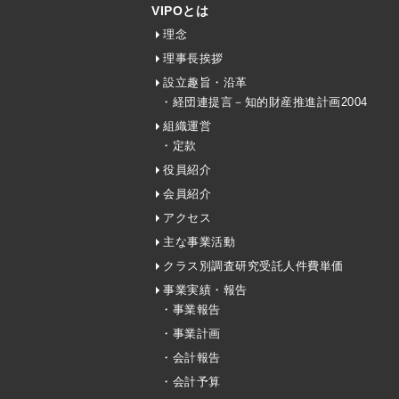
VIPOとは
理念
理事長挨拶
設立趣旨・沿革
・経団連提言－知的財産推進計画2004
組織運営
・定款
役員紹介
会員紹介
アクセス
主な事業活動
クラス別調査研究受託人件費単価
事業実績・報告
・事業報告
・事業計画
・会計報告
・会計予算